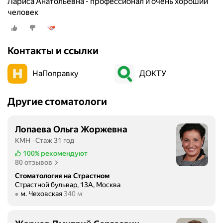
Лариса Анатольевна - профессионал и очень хороший
человек
Контакты и ссылки
НаПоправку
ДОКТУ
Другие стоматологи
Лопаева Ольга Жоржевна
КМН
Стаж 31 год
100%
рекомендуют
80 отзывов
Стоматология на Страстном
Страстной бульвар, 13А, Москва
Метро м. Чеховская Расстояние 340 м
м. Чеховская
340 м