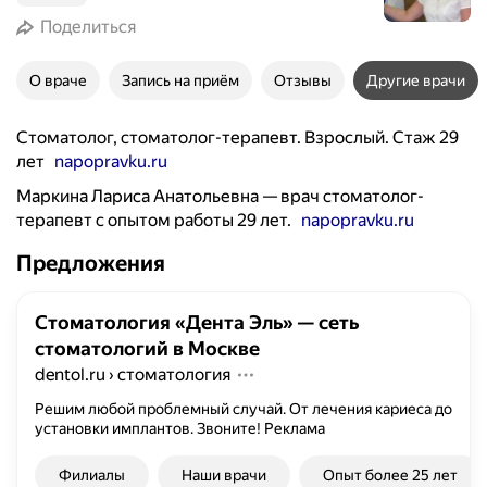
Поделиться
О враче
Запись на приём
Отзывы
Другие врачи
Стоматолог, стоматолог-терапевт. Взрослый. Стаж 29
лет
napopravku.ru
Маркина Лариса Анатольевна — врач стоматолог-
терапевт с опытом работы 29 лет.
napopravku.ru
Предложения
Стоматология «Дента Эль» — сеть
стоматологий в Москве
dentol.ru
›
стоматология
Решим любой проблемный случай. От лечения кариеса до
установки имплантов. Звоните!
Реклама
Филиалы
Наши врачи
Опыт более 25 лет