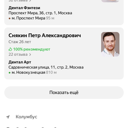
Дентал Фэнтези
Проспект Мира, 36, стр. 1, Москва
Метро м. Проспект Мира Расстояние 95 м
м. Проспект Мира
95 м
Снякин Петр Александрович
Стаж 26 лет
100%
рекомендуют
22 отзыва
Дентал Арт
Садовническая улица, 11, стр. 2, Москва
Метро м. Новокузнецкая Расстояние 810 м
м. Новокузнецкая
810 м
Показать ещё
Колумбус