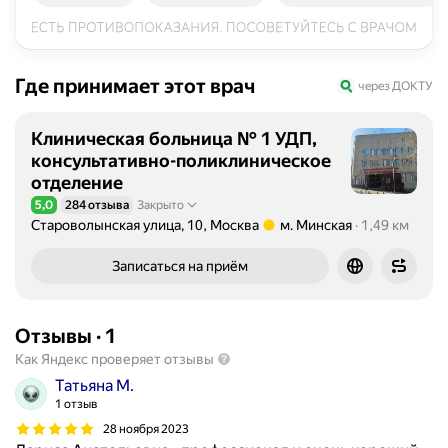
Где принимает этот врач
через ДОКТУ
Клиническая больница № 1 УДП,
консультативно-поликлиническое
отделение
5,0
284 отзыва
Закрыто
Рейтинг 5,0 из 5
Староволынская улица, 10, Москва
м. Минская
1,49 км
Метро м. Минская Расстояние 1,49 км
Записаться на приём
Отзывы
·
1
Как Яндекс проверяет отзывы
Татьяна М.
1 отзыв
28 ноября 2023