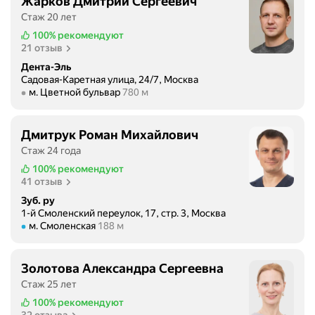
Жарков Дмитрий Сергеевич
Стаж 20 лет
100%
рекомендуют
21 отзыв
Дента-Эль
Садовая-Каретная улица, 24/7, Москва
Метро м. Цветной бульвар Расстояние 780 м
м. Цветной бульвар
780 м
Дмитрук Роман Михайлович
Стаж 24 года
100%
рекомендуют
41 отзыв
Зуб. ру
1-й Смоленский переулок, 17, стр. 3, Москва
Метро м. Смоленская Расстояние 188 м
м. Смоленская
188 м
Золотова Александра Сергеевна
Стаж 25 лет
100%
рекомендуют
32 отзыва