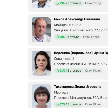
Положительных отзывов
79%
25 отзывов
Стаж 31 год
Быков Александр Павлович
МойВрач
и ещё 2
Улица им. Циолковского, 22, Волг
Положительных отзывов
90%
93 отзыва
Стаж 17 лет
Веденина (Королькова) Ирина 
Сова
и ещё 3
Проспект имени В.И. Ленина, 59Б,
Положительных отзывов
93%
15 отзывов
Стаж 14 лет
Тихомирова Диана Игоревна
Маргоша
Проспект Металлургов, 30А, Волг
Положительных отзывов
87%
15 отзывов
Стаж 38 лет