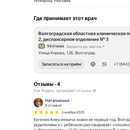
телефона.
Реклама
Где принимает этот врач
Волгоградская областная клиническая 
2, диспансерное отделение № 3
1,6
54 отзыва
Закрыто до завтра
Рейтинг 1,6 из 5
Улица Кирова, 126, Волгоград
Номер телефона: +78442420113
Записаться на приём
+7 (8442
Отзывы
·
4
Как Яндекс проверяет отзывы
Натальюшка
9 отзывов
3 ноября 2025
Евгения Алексеевича знаем не первый год. Всегда
родителями и с ребёнком разговаривает спокойно