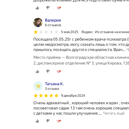
доброжелательный! Для мсэ подготовил бумаги н
Валерия
6 отзывов
5 мая 2025
Яндекс · Из отзывов на клини
Посещала 05.05.25г с ребенком врача-психиатра 
целях медосмотра, могу сказать лишь о том, что 
пришлось посещать другого специалиста. Врач
…
Ч
Место приёма — Волгоградская областная клинич
2, диспансерное отделение № 3, улица Кирова, 12
Татьяна К.
3 отзыва
9 декабря 2024
Очень адекватный , хороший человек и врач , очен
посоветовал садик 13 там очень хорошие специа
с детками у нас пошли улучшения ,
…
Читать ещё