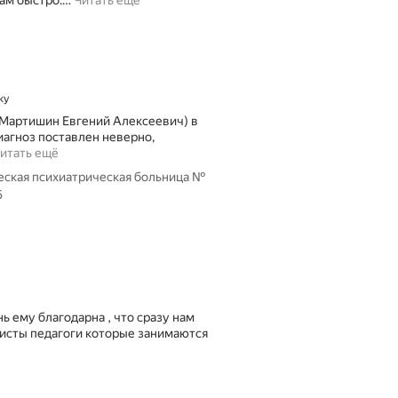
ам быстро.
…
Читать ещё
ку
(Мартишин Евгений Алексеевич) в
диагноз поставлен неверно,
итать ещё
еская психиатрическая больница №
6
ь ему благодарна , что сразу нам
листы педагоги которые занимаются