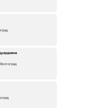
оград
Эдуардовна
 Волгоград
оград