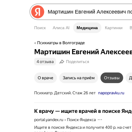
Поиск
Алиса AI
Медицина
Медицина
Картинки
Психиатры в Волгограде
Мартишин Евгений Алексее
4 отзыва
Поделиться
О враче
Запись на приём
Отзывы
Д
Психиатр. Детский. Стаж 26 лет
napopravku.ru
К врачу — ищите врачей в поиске Янд
portal.yandex.ru
›
Поиск-Яндекса
Ищите в поиске Яндекса и получите 400 р. на сче