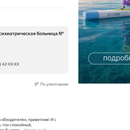
психиатрическая больница №
) 42-XX-XX
По умолчанию
 обходителен, приветлив! И с
, тон спокойный,