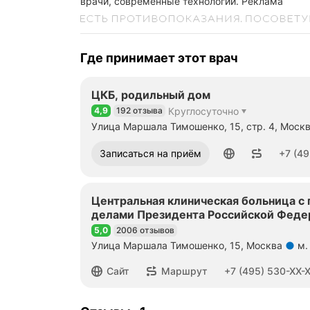
врачи, современные технологии.
Реклама
Где принимает этот врач
ЦКБ, родильный дом
4,9
192 отзыва
Круглосуточно
Рейтинг 4,9 из 5
Улица Маршала Тимошенко, 15, стр. 4, Моск
Метро м. Крылатское Расстояние 2,64 км
Номер телефона: +74955300107
Записаться на приём
+7 (49
Центральная клиническая больница с
делами Президента Российской Феде
5,0
2006 отзывов
Рейтинг 5,0 из 5
Улица Маршала Тимошенко, 15, Москва
м.
Метро м. Крылатское Расстояние 1,67 км
Номер телефона: +74955300111
Сайт
Маршрут
+7 (495) 530-XX-