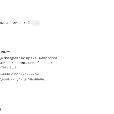
льт ишемический
1
клинику
ца поздравляю врача- невролога
ическое отделение больных с
итать ещё
ьница с поликлиникой
дерации, улица Маршала
в