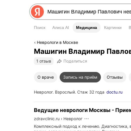
Поиск
Алиса AI
Медицина
Медицина
Картинки
Неврологи в Москве
Машигин Владимир Павло
1 отзыв
Поделиться
О враче
Запись на приём
Отзывы
Невролог. Взрослый. Стаж 32 года
doctu.ru
Ведущие неврологи Москвы - Прие
zdravclinic.ru
›
Невролог
Комплексный подход к лечению. Диагностика,