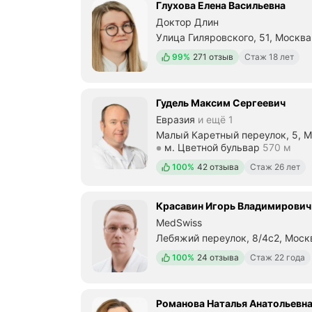
Глухова Елена Васильевна
Доктор Длин
Улица Гиляровского, 51, Москва
Метро м. Проспект Мира Расст
Положительных отзывов
99%
271 отзыв
Стаж 18 лет
Гудель Максим Сергеевич
Евразия
и ещё 1
Малый Каретный переулок, 5, 
Метро м. Цветной бульвар Расс
м. Цветной бульвар
570 м
Положительных отзывов
100%
42 отзыва
Стаж 26 лет
Красавин Игорь Владимирович
MedSwiss
Лебяжий переулок, 8/4с2, Моск
Метро м. Кропоткинская Рассто
Положительных отзывов
100%
24 отзыва
Стаж 22 года
Романова Наталья Анатольевн