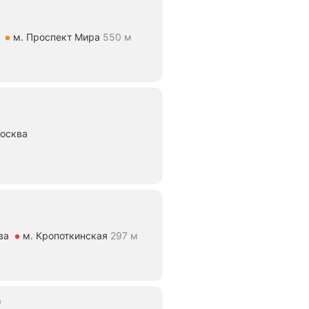
м. Проспект Мира
550 м
ояние 550 м
Москва
тояние 570 м
ва
м. Кропоткинская
297 м
яние 297 м
а