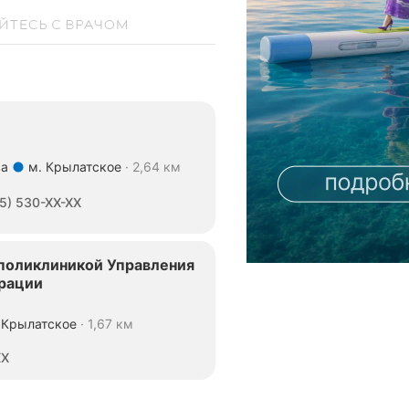
ва
м. Крылатское
2,64 км
5) 530-XX-XX
 поликлиникой Управления
рации
 Крылатское
1,67 км
XX