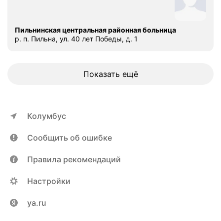
о
(
к
Пильнинская центральная районная больница
а
р. п. Пильна, ул. 40 лет Победы, д. 1
ш
е
л
Показать ещё
ь
,
в
ы
Колумбус
с
о
Сообщить об ошибке
к
а
Правила рекомендаций
я
т
Настройки
е
м
ya.ru
п
е