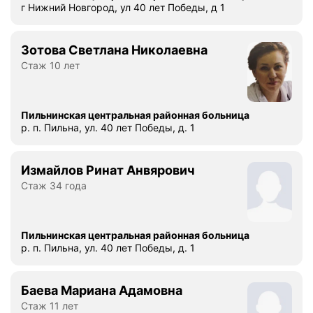
о
г Нижний Новгород, ул 40 лет Победы, д 1
ч
у
Зотова Светлана Николаевна
в
Стаж 10 лет
с
т
в
о
Пильнинская центральная районная больница
р. п. Пильна, ул. 40 лет Победы, д. 1
в
а
л
Измайлов Ринат Анвярович
а
Стаж 34 года
с
е
б
Пильнинская центральная районная больница
я
р. п. Пильна, ул. 40 лет Победы, д. 1
п
л
о
Баева Мариана Адамовна
х
Стаж 11 лет