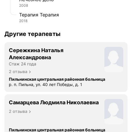
,
2008
н
Терапия Терапия
а
2018
х
о
Другие терапевты
д
я
Сережкина Наталья
с
Александровна
ь
в
Стаж 24 года
д
2 отзыва
е
Пильнинская центральная районная больница
р
р. п. Пильна, ул. 40 лет Победы, д. 1
е
в
Самарцева Людмила Николаевна
н
е
2 отзыва
,
я
п
Пильнинская центральная районная больница