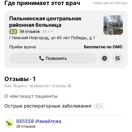
Где принимает этот врач
через регистратуру
Пильнинская центральная
районная больница
3,2
59 отзывов
24 ч
Рейтинг 3,2 из 5
г Нижний Новгород, ул 40 лет Победы, д 1
Приём врача
Бесплатно по ОМС
Позвонить
Отзывы
·
1
Как Яндекс проверяет отзывы
О чём пишут пациенты
Острые респираторные заболевания
1
885558 Измайлова
28 отзывов