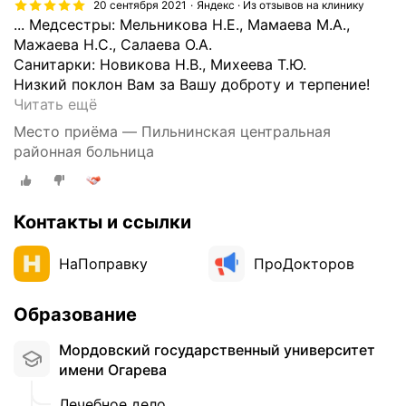
20 сентября 2021
Яндекс · Из отзывов на клинику
... Медсестры: Мельникова Н.Е., Мамаева М.А.,
Мажаева Н.С., Салаева О.А.
Санитарки: Новикова Н.В., Михеева Т.Ю.
Низкий поклон Вам за Вашу доброту и терпение!
В
Читать ещё
а
Место приёма — Пильнинская центральная
п
районная больница
р
е
л
Контакты и ссылки
е
э
т
НаПоправку
ПроДокторов
о
г
Образование
о
г
Мордовский государственный университет
о
имени Огарева
д
а
Лечебное дело