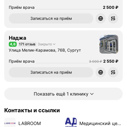
р
Цена
2500
Приём врача
2 500
₽
а
п
Записаться на приём
и
е
й
Наджа
з
4,6
171 отзыв
Закрыто
Рейтинг 4,6 из 5
а
Улица Мелик-Карамова, 76В, Сургут
б
о
Цена
2550
Приём врача
2 550
₽
Цена
3000
3 000
₽
л
е
Записаться на приём
в
а
н
Показать ещё 1 клинику
и
й
с
Контакты и ссылки
е
р
LABROOM
Медицинский центр «Наджа»