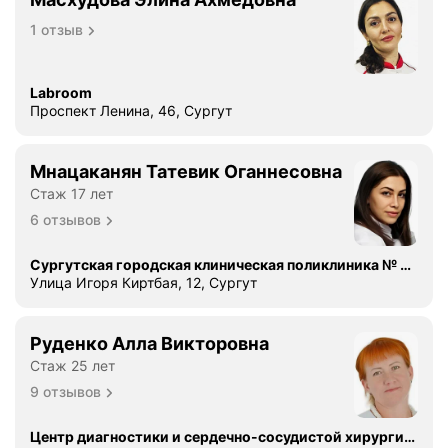
м
1 отзыв
б
о
з
Labroom
,
Проспект Ленина, 46, Сургут
т
р
о
Мнацаканян Татевик Оганнесовна
м
Стаж 17 лет
б
6 отзывов
о
ф
Сургутская городская клиническая поликлиника № 4, поликлиника для взрослых Нефтяник
л
Улица Игоря Киртбая, 12, Сургут
е
б
и
Руденко Алла Викторовна
т
Стаж 25 лет
,
9 отзывов
р
е
Центр диагностики и сердечно-сосудистой хирургии, Кардиологический центр