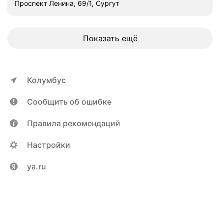
в
Проспект Ленина, 69/1, Сургут
м
о
к
Показать ещё
а
р
д
и
Колумбус
т
,
Сообщить об ошибке
а
т
Правила рекомендаций
е
р
Настройки
о
с
ya.ru
к
л
е
р
о