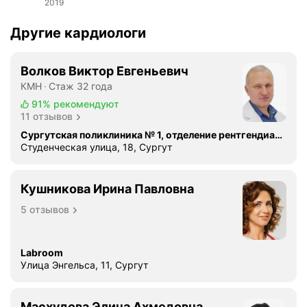
2019
е
м
Другие кардиологи
и
ч
Волков Виктор Евгеньевич
е
КМН
Стаж 32 года
с
к
91%
рекомендуют
11 отзывов
у
ю
Сургутская поликлиника № 1, отделение рентгендиагностики
Студенческая улица, 18, Сургут
б
о
л
Кушникова Ирина Павловна
е
з
5 отзывов
н
ь
Labroom
,
Улица Энгельса, 11, Сургут
т
р
о
Масхудова Элина Ахмедовна