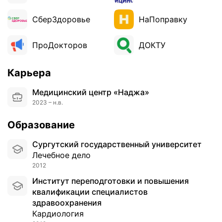
д
ц
СберЗдоровье
НаПоправку
а
и
ПроДокторов
ДОКТУ
с
о
с
Карьера
у
д
Медицинский центр «Наджа»
о
2023 – н.в.
в
,
Образование
в
к
Сургутский государственный университет
л
Лечебное дело
ю
2012
ч
Институт переподготовки и повышения
а
квалификации специалистов
я
здравоохранения
и
Кардиология
ш