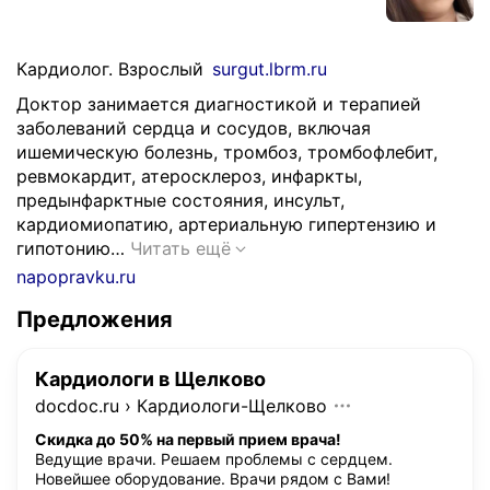
Кардиолог. Взрослый
surgut.lbrm.ru
Доктор занимается диагностикой и терапией
заболеваний сердца и сосудов, включая
ишемическую болезнь, тромбоз, тромбофлебит,
ревмокардит, атеросклероз, инфаркты,
предынфарктные состояния, инсульт,
кардиомиопатию, артериальную гипертензию и
Д
гипотонию…
Читать ещё
о
napopravku.ru
к
Предложения
т
о
р
Кардиологи в Щелково
з
docdoc.ru
›
Кардиологи-Щелково
а
н
Скидка до 50% на первый прием врача!
Ведущие врачи. Решаем проблемы с сердцем.
и
Новейшее оборудование. Врачи рядом с Вами!
м