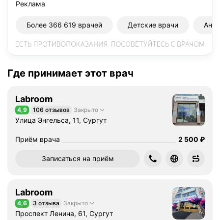
Реклама
а
е
Более 366 619 врачей
Детские врачи
Ана
т
с
я
д
Где принимает этот врач
и
а
г
Labroom
н
4,9
106 отзывов
Закрыто
Рейтинг 4,9 из 5
о
Улица Энгельса, 11, Сургут
с
Цена
2500
т
Приём врача
2 500
₽
и
Записаться на приём
к
о
й
Labroom
и
4,6
3 отзыва
Закрыто
т
Рейтинг 4,6 из 5
Проспект Ленина, 61, Сургут
е