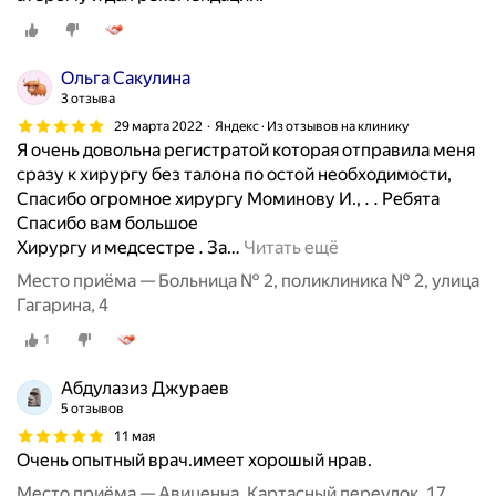
Ольга Сакулина
3 отзыва
29 марта 2022
Яндекс · Из отзывов на клинику
Я очень довольна регистратой которая отправила меня
сразу к хирургу без талона по остой необходимости,
Спасибо огромное хирургу Моминову И., . . Ребята
Спасибо вам большое
Хирургу и медсестре . За
…
Читать ещё
Место приёма — Больница № 2, поликлиника № 2, улица
Гагарина, 4
1
Абдулазиз Джураев
5 отзывов
11 мая
Очень опытный врач.имеет хорошый нрав.
Место приёма — Авиценна, Картасный переулок, 17