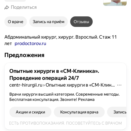
Поделиться
О враче
Запись на приём
Отзывы
Абдоминальный хирург, хирург. Взрослый. Стаж 11
лет
prodoctorov.ru
Предложения
Опытные хирурги в «СМ-Клиника».
Проведение операций 24/7
centr-hirurgii.ru
›
Опытные хирурги в «СМ-Клиника». Проведение операций 24/7
Врачи хирурги высшей категории. Современные методы.
Бесплатная консультация. Звоните!
Реклама
Акции и скидки
Консультация врача
Запись н