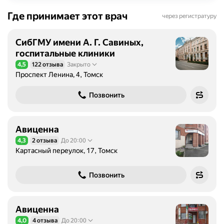
Где принимает этот врач
через регистратуру
СибГМУ имени А. Г. Савиных,
госпитальные клиники
4,5
122 отзыва
Закрыто
Рейтинг 4,5 из 5
Проспект Ленина, 4, Томск
Позвонить
Авиценна
4,3
2 отзыва
До 20:00
Рейтинг 4,3 из 5
Картасный переулок, 17, Томск
Позвонить
Авиценна
4,0
4 отзыва
До 20:00
Рейтинг 4,0 из 5