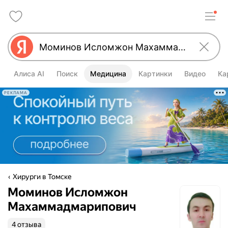
Алиса AI
Поиск
Медицина
Картинки
Видео
Ка
РЕКЛАМА
Хирурги в Томске
Моминов Исломжон
Махаммадмарипович
4 отзыва