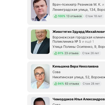
Врач-психиатр Резников М. К.
и 
Ленинградская улица, 134, Вор
Положительных отзывов
100%
13 отзывов
Стаж 18 лет
Животягин Эдуард Михайлови
Воронежская городская клинич
Поликлиника № 5
и ещё 1
Улица Полины Осипенко, 9, Во
Положительных отзывов
91%
23 отзыва
Стаж 26 лет
Киньшина Вера Николаевна
Сова
Никитинская улица, 52, Вороне
Положительных отзывов
94%
63 отзыва
Стаж 28 лет
Чемордаков Илья Александров
Сова