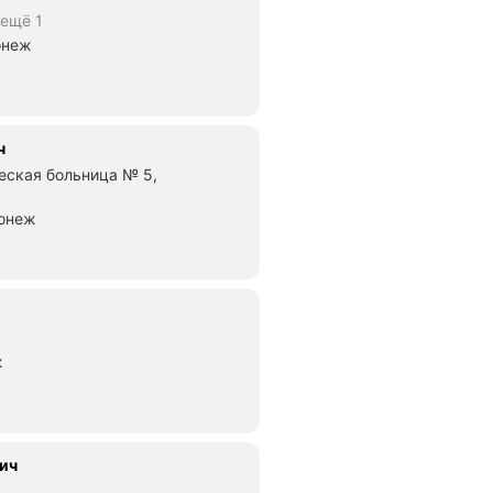
ещё 1
онеж
ч
еская больница № 5,
ронеж
ж
ич