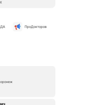
XX
ОДА
ПроДокторов
Воронеж
вич