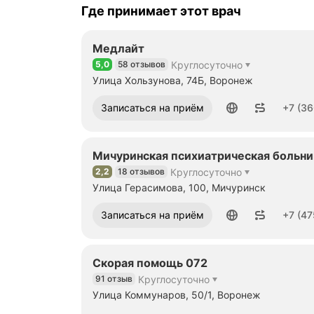
Где принимает этот врач
Медлайт
5,0
58 отзывов
Круглосуточно
Рейтинг 5,0 из 5
Улица Хользунова, 74Б, Воронеж
Номер телефона: +73666251605
Записаться на приём
+7 (36
Мичуринская психиатрическая больн
2,2
18 отзывов
Круглосуточно
Рейтинг 2,2 из 5
Улица Герасимова, 100, Мичуринск
Номер телефона: +74754553007
Записаться на приём
+7 (47
Скорая помощь 072
91 отзыв
Круглосуточно
Улица Коммунаров, 50/1, Воронеж