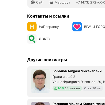
Номер телефона: +74732727272
Сайт
Маршрут
+7 (473) 272-XX-
Контакты и ссылки
НаПоправку
ВРАЧИ ГОР
ДОКТУ
Другие психиатры
Бобонов Андрей Михайлович
Грани
и ещё 2
Улица Фридриха Энгельса, 20, 
Положительных отзывов
93%
28 отзывов
Стаж 30 лет
Резников Максим Константино