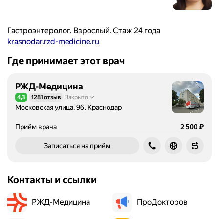
Гастроэнтеролог. Взрослый. Стаж 24 года
krasnodar.rzd-medicine.ru
Где принимает этот врач
РЖД-Медицина
4,3
1281 отзыв
Закрыто
Рейтинг 4,3 из 5
Московская улица, 96, Краснодар
Цена
2500
₽
Приём врача
2 500
Записаться на приём
Контакты и ссылки
РЖД-Медицина
ПроДокторов