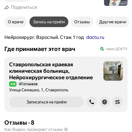
Поделиться
О враче
Запись на приём
Отзывы
Другие врачи
Нейрохирург. Взрослый. Стаж 1 год
doctu.ru
Где принимает этот врач
через ДОКТУ
Ставропольская краевая
клиническая больница,
Нейрохирургическое отделение
4,6
47 отзывов
Рейтинг 4,6 из 5
Улица Семашко, 1, Ставрополь
Записаться на приём
Отзывы
·
8
Как Яндекс проверяет отзывы