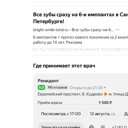
и
лечение
заболеваний
Все зубы сразу на 6-и имплантах в Са
зубочелюстной
Петербурге!
системы,
включая
bright-smile-total.ru
›
Все-зубы-сразу-на-6...
кариес,
6 имплантов + протез нового поколения за 2 визит
пародонтит,
работу до 10 лет.
Реклама
дисфункцию
височно-
нижнечелюстного
сустава,
стираемость
Где принимает этот врач
и
разрушение
эмали,
Ренидент
а
5,0
745 отзывов
Открыто до 21:00
также
Рейтинг 5,0 из 5
отсутствие
Европейский проспект, 8, Кудрово
м. Улица 
Метро м. Улица Дыбенко Расстояние 2,72 км
зубов.
Цена
1500
Приём врача
1 500
₽
Врач
осуществляет
Послезавтра, с 17:00
12 августа,
ср
Д
сбор
среда
анамнеза,
физикальное
Номер телефона: +78126042091
Записаться на приём
+7 (812)