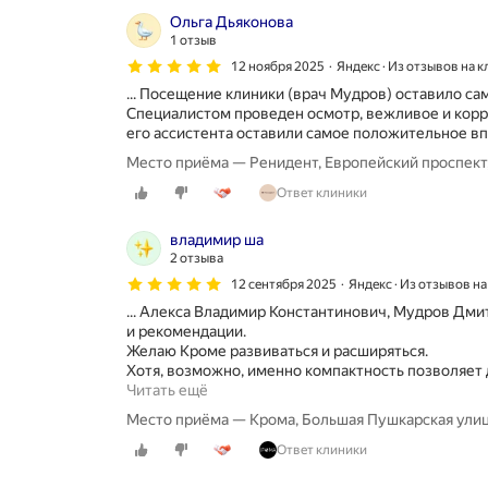
системе
Ольга Дьяконова
All-
1 отзыв
on-
12 ноября 2025
Яндекс · Из отзывов на 
4
и
... Посещение клиники (врач Мудров) оставило с
комплексная
Специалистом проведен осмотр, вежливое и корре
реабилитация
его ассистента оставили самое положительное впе
при
Место приёма — Ренидент, Европейский проспект,
стираемости
и
Ответ клиники
разрушении
эмали.
Скрыть
владимир ша
2 отзыва
12 сентября 2025
Яндекс · Из отзывов н
... Алекса Владимир Константинович, Мудров Дми
и рекомендации.
Желаю Кроме развиваться и расширяться.
Хотя, возможно, именно компактность позволяет д
В
Читать ещё
н
Место приёма — Крома, Большая Пушкарская улиц
е
и
Ответ клиники
м
о