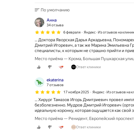
частичной
или
По умолчанию
полной
адентии.
Анна
Специализация
34 отзыва
включает
6 февраля
Яндекс · Из отзывов на клини
эстетическое
... Доктора Яворская Дарья Аркадьевна, Пономар
протезирование
Дмитрий Игоревич, а так же Марина Эмильевна Г
с
специалисты, к которым не страшно прийти и прив
использованием
тонкостенных
Место приёма — Крома, Большая Пушкарская улиц
коронок
и
Ответ клиники
сложных
ортопедических
ekaterina
конструкций.
7 отзывов
Выполняются
17 ноября 2025
Яндекс · Из отзывов на 
операции
по
... Хирург Тамазов Игорь Дмитриевич провел им
протезированию
безболезненно. Мудров Дмитрий Игоревич (ортоп
с
идеальную коронку, которая ощущается как свой зу
опорой
Место приёма — Ренидент, Европейский проспект,
на
имплантаты
Ответ клиники
по