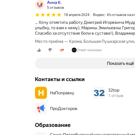
Анна К.
в
5 отзывов
е
18 апреля 2024
Яндекс · Из отзывов на к
р
н
... Хочу отметить работу Дмитрий Игоревича Муд
о
улыбку, то вам к нему), Марины Эмильевны Григо
б
Спасибо за отсутствие боли в суставе!), Владимира
о
Место приёма — Крома, Большая Пушкарская улиц
л
ь
Ответ клиники
ш
о
Показать ещё
м
к
о
Контакты и ссылки
л
и
32top
ч
НаПоправку
1 отзыв
е
с
т
ПроДокторов
в
е
Образование
с
т
Санкт-Петербургский государственный медицинский университет им. акад.