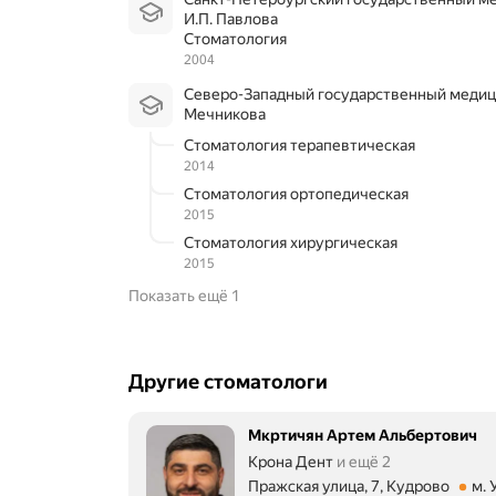
о
И.П. Павлова
м
Стоматология
а
2004
т
о
Северо-Западный государственный медицинский университет им. И.И.
л
Мечникова
о
г
Стоматология терапевтическая
и
2014
ч
Стоматология ортопедическая
е
2015
с
к
Стоматология хирургическая
и
2015
х
Показать ещё 1
к
л
и
н
Другие стоматологи
и
к
в
Мкртичян Артем Альбертович
н
а
Крона Дент
и ещё 2
ш
Пражская улица, 7, Кудрово
м. 