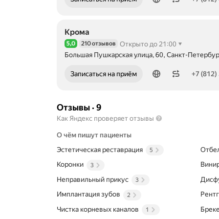
обследование
и
оценку
состояния
Крома
зубов
5,0
210 отзывов
Открыто до 21:00
и
Рейтинг 5,0 из 5
Большая Пушкарская улица, 60, Санкт-Петербур
десен,
Метро м. Петроградская Расстояние 320 м
разрабатывая
Номер телефона: +78123462227
индивидуальные
Записаться на приём
+7 (812)
планы
лечения.
Применяются
Отзывы
·
9
методы
протезирования
Как Яндекс проверяет отзывы
на
О чём пишут пациенты
имплантатах,
установка
Эстетическая реставрация
Отбе
5
виниров
и
Коронки
Вини
3
ультраниров,
а
Неправильный прикус
Дисф
3
также
Имплантация зубов
Рентг
2
съемное
протезирование
Чистка корневых каналов
Брек
1
при