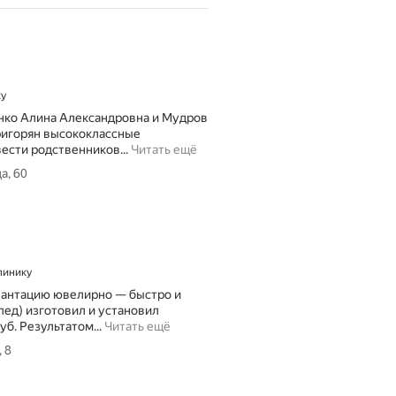
ку
енко Алина Александровна и Мудров
ригорян высококлассные
З
ести родственников...
Читать ещё
а
а, 60
м
е
ч
а
т
е
клинику
л
ь
плантацию ювелирно — быстро и
н
ед) изготовил и установил
а
В
б. Результатом...
Читать ещё
я
ы
 8
к
р
л
а
и
ж