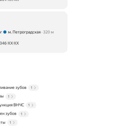
г
м. Петроградская
320 м
 346-XX-XX
ливание зубов
1
ры
1
ункция ВНЧС
1
ен зубов
1
еты
1