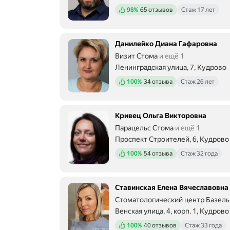
е
Метро м. Улица Дыбенко Расстоян
Положительных отзывов
98%
65 отзывов
Стаж 17 лет
в
р
е
м
Данилейко Диана Гафаровна
я
Визит Стома
и ещё 1
я
м
Ленинградская улица, 7, Кудрово
о
Метро м. Улица Дыбенко Расстоян
Положительных отзывов
100%
34 отзыва
Стаж 26 лет
г
у
с
м
Кривец Ольга Викторовна
е
Парацельс Стома
и ещё 1
л
Проспект Строителей, 6, Кудрово
о
Метро м. Улица Дыбенко Расстоян
р
Положительных отзывов
100%
54 отзыва
Стаж 32 года
е
к
о
м
Ставинская Елена Вячеславовна
е
Стоматологический центр Базель
н
Венская улица, 4, корп. 1, Кудрово
д
Метро м. Улица Дыбенко Расстоян
о
Положительных отзывов
100%
40 отзывов
Стаж 33 года