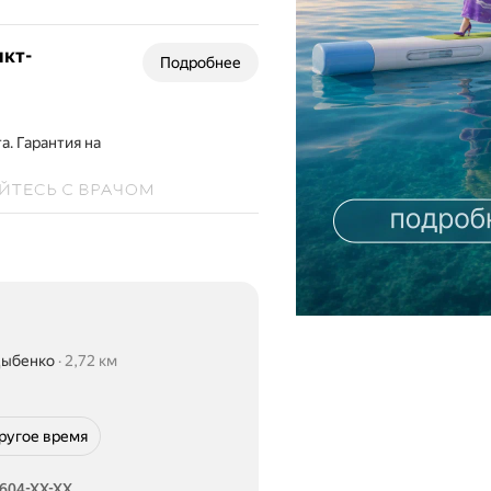
нкт-
Подробнее
а. Гарантия на
Дыбенко
2,72 км
ругое время
 604-XX-XX