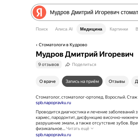
Поиск
Алиса AI
Медицина
Медицина
Картинки
Стоматологи в Кудрово
Мудров Дмитрий Игоревич
9 отзывов
Поделиться
О враче
Запись на приём
Отзывы
Д
Стоматолог, стоматолог-ортопед. Взрослый. Стаж 
spb.napopravku.ru
Проводится диагностика и лечение заболеваний 
кариес, пародонтит, дисфункцию височно-нижнеч
разрушение эмали, а также отсутствие зубов. Вр
Проводится
физикальное…
Читать ещё
диагностика
spb.napopravku.ru