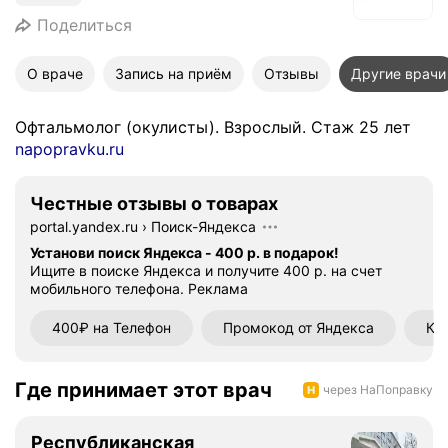
Поделиться
О враче
Запись на приём
Отзывы
Другие врачи
Офтальмолог (окулисты). Взрослый. Стаж 25 лет
napopravku.ru
Честные отзывы о товарах
portal.yandex.ru
›
Поиск-Яндекса
Установи поиск Яндекса - 400 р. в подарок!
Ищите в поиске Яндекса и получите 400 р. на счет
мобильного телефона.
Реклама
400₽ на Телефон
Промокод от Яндекса
Ку
Где принимает этот врач
через НаПоправку
Республиканская