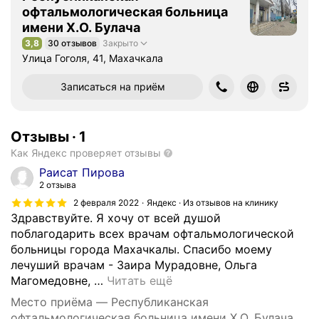
офтальмологическая больница
имени Х.О. Булача
3,8
30 отзывов
Закрыто
Рейтинг 3,8 из 5
Улица Гоголя, 41, Махачкала
Записаться на приём
Отзывы
·
1
Как Яндекс проверяет отзывы
Раисат Пирова
2 отзыва
2 февраля 2022
Яндекс · Из отзывов на клинику
Здравствуйте. Я хочу от всей душой
поблагодарить всех врачам офтальмологической
больницы города Махачкалы. Спасибо моему
лечуший врачам - Заира Мурадовне, Ольга
Магомедовне,
…
Читать ещё
Место приёма — Республиканская
офтальмологическая больница имени Х.О. Булача,