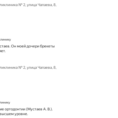
иклиника № 2, улица Чапаева, 8,
 клинику
стаев. Он моей дочери брекеты
яет.
иклиника № 2, улица Чапаева, 8,
клинику
 ортодонтии (Мустаев А. В.).
 высшем уровне.