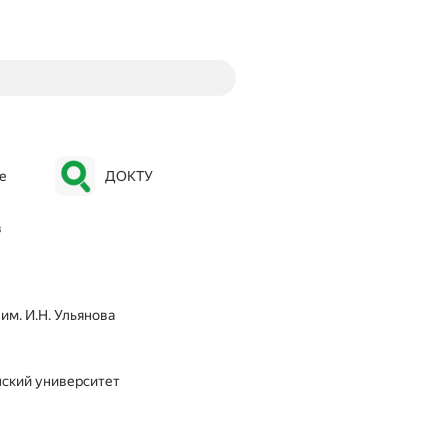
е
ДОКТУ
в
им. И.Н. Ульянова
нский университет