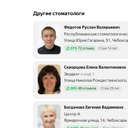
Другие стоматологи
Федотов Руслан Валерьевич
Республиканская стоматологичес
Улица Юрия Гагарина, 51, Чебокс
Положительных отзывов
97%
72 отзыва
Стаж 14 лет
Скворцова Елена Валентиновна
Экодент
и ещё 1
Улица Николая Рождественского, 
Положительных отзывов
98%
49 отзывов
Стаж 29 лет
Богданова Евгения Вадимовна
Центр-А
Ярмарочная улица, 14, Чебоксары
Положительных отзывов