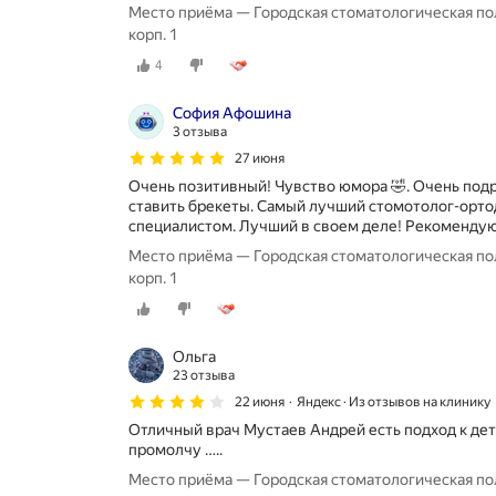
Место приёма — Городская стоматологическая пол
корп. 1
4
София Афошина
3 отзыва
27 июня
Очень позитивный! Чувство юмора 🤣. Очень подр
ставить брекеты. Самый лучший стомотолог-орто
специалистом. Лучший в своем деле! Рекоменду
Место приёма — Городская стоматологическая пол
корп. 1
Ольга
23 отзыва
22 июня
Яндекс · Из отзывов на клинику
Отличный врач Мустаев Андрей есть подход к дет
промолчу …..
Место приёма — Городская стоматологическая пол