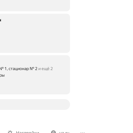
ч
№ 1, стационар № 2
и ещё 2
ары
Вакансии
Лицензия на использование
Политика конфид