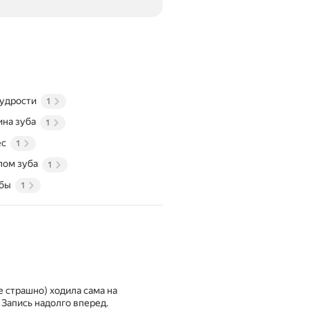
удрости
1
на зуба
1
ес
1
лом зуба
1
бы
1
е страшно) ходила сама на
 Запись надолго вперед.