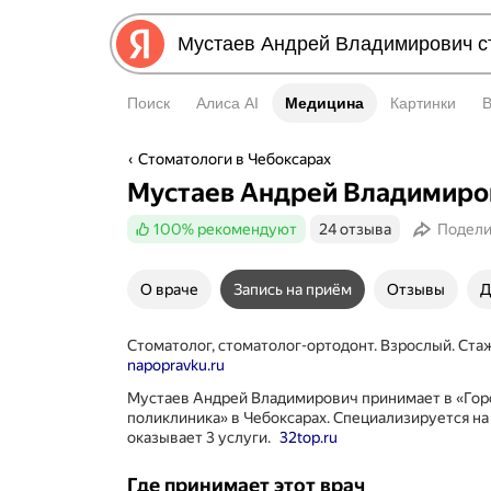
Поиск
Алиса AI
Медицина
Медицина
Картинки
Стоматологи в Чебоксарах
Мустаев Андрей Владимиро
100%
рекомендуют
24 отзыва
Подели
О враче
Запись на приём
Отзывы
Д
Стоматолог, стоматолог-ортодонт. Взрослый. Стаж
napopravku.ru
Мустаев Андрей Владимирович принимает в «Гор
поликлиника» в Чебоксарах. Специализируется на
оказывает 3 услуги.
32top.ru
Где принимает этот врач