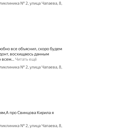
иклиника № 2, улица Чапаева, 8,
обно все объяснил, скоро будем
донт, восхищаюсь данным
ю всем
…
Читать ещё
иклиника № 2, улица Чапаева, 8,
ям,А про Свинцова Кирила я
иклиника № 2, улица Чапаева, 8,