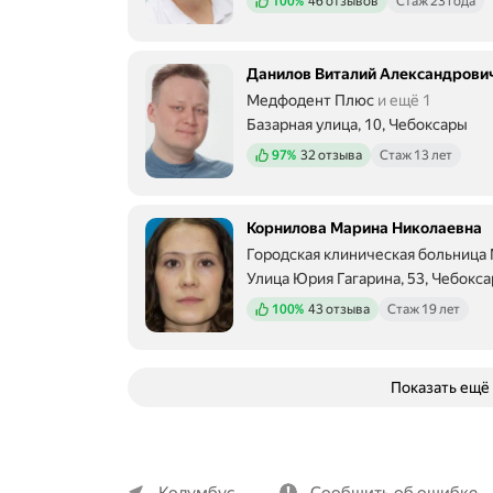
100%
46 отзывов
Стаж 23 года
Данилов Виталий Александрови
Медфодент Плюс
и ещё 1
Базарная улица, 10, Чебоксары
Положительных отзывов
97%
32 отзыва
Стаж 13 лет
Корнилова Марина Николаевна
Городская клиническая больница 
Улица Юрия Гагарина, 53, Чебокс
Положительных отзывов
100%
43 отзыва
Стаж 19 лет
Показать ещё
О компании
Коммерческие предложения