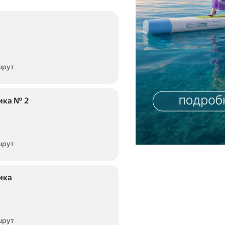
шрут
ика № 2
шрут
ика
шрут