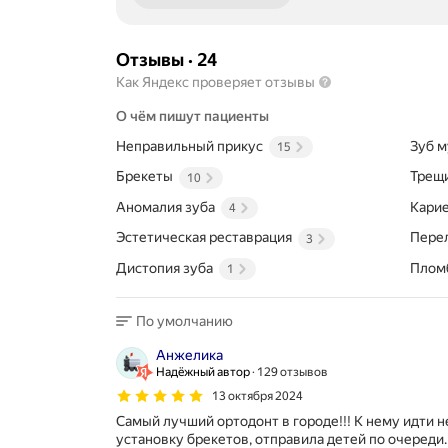
Отзывы
·
24
Как Яндекс проверяет отзывы
О чём пишут пациенты
Неправильный прикус
Зуб м
15
Брекеты
Трещи
10
Аномалия зуба
Кари
4
Эстетическая реставрация
Пере
3
Дистопия зуба
Плом
1
По умолчанию
Анжелика
Надёжный автор
129 отзывов
13 октября 2024
Самый лучший ортодонт в городе!!! К нему идти н
установку брекетов, отправила детей по очереди.