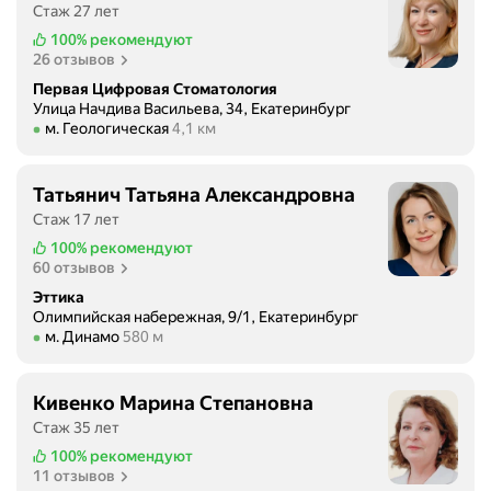
Стаж 27 лет
100%
рекомендуют
26 отзывов
Первая Цифровая Стоматология
Улица Начдива Васильева, 34, Екатеринбург
Метро м. Геологическая Расстояние 4,1 км
м. Геологическая
4,1 км
Татьянич Татьяна Александровна
Стаж 17 лет
100%
рекомендуют
60 отзывов
Эттика
Олимпийская набережная, 9/1, Екатеринбург
Метро м. Динамо Расстояние 580 м
м. Динамо
580 м
Кивенко Марина Степановна
Стаж 35 лет
100%
рекомендуют
11 отзывов