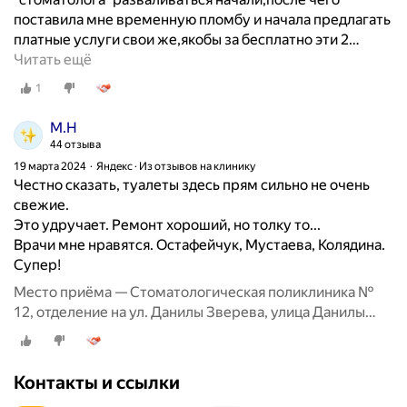
поставила мне временную пломбу и начала предлагать
платные услуги свои же,якобы за бесплатно эти 2
…
Читать ещё
1
М.Н
44 отзыва
19 марта 2024
Яндекс · Из отзывов на клинику
Честно сказать, туалеты здесь прям сильно не очень
свежие.
Это удручает. Ремонт хороший, но толку то...
Врачи мне нравятся. Остафейчук, Мустаева, Колядина.
Супер!
Место приёма — Стоматологическая поликлиника №
12, отделение на ул. Данилы Зверева, улица Данилы
Зверева, 9А
Контакты и ссылки