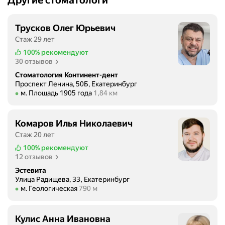
Другие стоматологи
Трусков Олег Юрьевич
Стаж 29 лет
100%
рекомендуют
30 отзывов
Стоматология Континент-дент
Проспект Ленина, 50Б, Екатеринбург
Метро м. Площадь 1905 года Расстояние 1,84 км
м. Площадь 1905 года
1,84 км
Комаров Илья Николаевич
Стаж 20 лет
100%
рекомендуют
12 отзывов
Эстевита
Улица Радищева, 33, Екатеринбург
Метро м. Геологическая Расстояние 790 м
м. Геологическая
790 м
Кулис Анна Ивановна