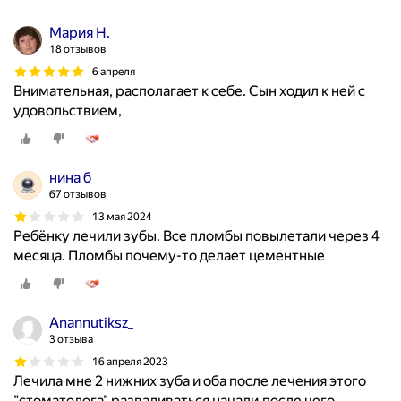
Мария Н.
18 отзывов
6 апреля
Внимательная, располагает к себе. Сын ходил к ней с
удовольствием,
нина б
67 отзывов
13 мая 2024
Ребёнку лечили зубы. Все пломбы повылетали через 4
месяца. Пломбы почему-то делает цементные
Anannutiksz_
3 отзыва
16 апреля 2023
Лечила мне 2 нижних зуба и оба после лечения этого
"стоматолога" разваливаться начали,после чего