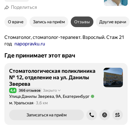
Поделиться
О враче
Запись на приём
Отзывы
Другие врачи
Стоматолог, стоматолог-терапевт. Взрослый. Стаж 21
год
napopravku.ru
Где принимает этот врач
Стоматологическая поликлиника
№ 12, отделение на ул. Данилы
Зверева
4,4
366 отзывов
Закрыто
Рейтинг 4,4 из 5
Улица Данилы Зверева, 9А, Екатеринбург
Метро м. Уральская Расстояние 3,6 км
м. Уральская
3,6 км
Записаться на приём