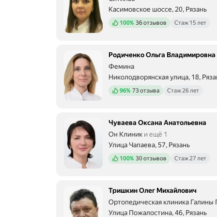
Касимовское шоссе, 20, Рязань
Положительных отзывов
100%
36 отзывов
Стаж 15 лет
Родиченко Ольга Владимировна
Фемина
Николодворянская улица, 18, Ряза
Положительных отзывов
96%
73 отзыва
Стаж 26 лет
Чуваева Оксана Анатольевна
Он Клиник
и ещё 1
Улица Чапаева, 57, Рязань
Положительных отзывов
100%
30 отзывов
Стаж 27 лет
Тришкин Олег Михайлович
Ортопедическая клиника Галины 
Улица Пожалостина, 46, Рязань