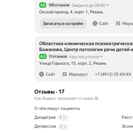
4,9
189 отзывов
Закрыто до 09:00
Рейтинг 4,9 из 5
Окский проезд, 4, корп. 1, Рязань
Записаться на приём
Сайт
Мар
Областная клиническая психиатрическая
Баженова, Центр патологии речи детей 
4,3
11 отзывов
Круглосуточно
Рейтинг 4,3 из 5
Улица Горького, 15, корп. 2, Рязань
Номер телефона: +74912253557
Сайт
Маршрут
+7 (4912) 25-XX-XX
Отзывы
·
17
Как Яндекс проверяет отзывы
О чём пишут пациенты
Дизартрия
Расст
1
Депрессия
Эссе
1