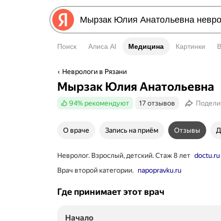
Поиск
Алиса AI
Медицина
Медицина
Картинки
Неврологи в Рязани
Мырзак Юлия Анатольевна
94%
рекомендуют
17 отзывов
Подели
О враче
Запись на приём
Отзывы
Д
Невролог. Взрослый, детский. Стаж 8 лет
doctu.ru
Врач второй категории.
napopravku.ru
Где принимает этот врач
Начало