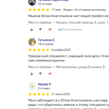
32 отзыва
17 мая
Яндекс · Из отзывов на клинику
Мырзак Юлия Анатольевна-настоящий профессиона
Место приёма — Начало, Окский проезд, 4, корп. 1
Ответ клиники
Татьянка Е.
18 отзывов
6 ноября 2025
Прекрасный специалист, знающий свое дело. Оче
нам семейным врачем
Место приёма — Мегаклиника, улица Есенина, 9
Natalia P.
2 отзыва
21 июля 2025
Муж наблюдается у Юлии Анатольевны уже пару 
рады, что обратились именно к этому специалист