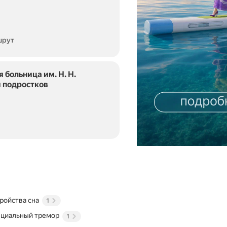
шрут
 больница им. Н. Н.
и подростков
ройства сна
1
нциальный тремор
1