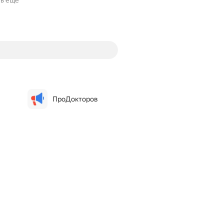
ть ещё
ПроДокторов