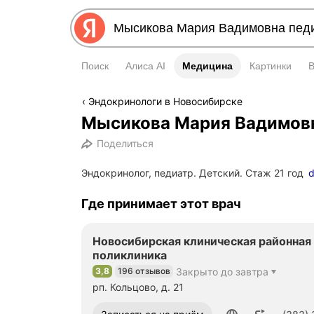
Поиск
Алиса AI
Медицина
Медицина
Картинки
Эндокринологи в Новосибирске
Мысикова Мария Вадимов
Поделиться
Эндокринолог, педиатр. Детский. Стаж 21 год
d
Где принимает этот врач
Новосибирская клиническая районная 
поликлиника
3,8
196 отзывов
Закрыто до завтра
Рейтинг 3,8 из 5
рп. Кольцово, д. 21
Номер телефона: 3833367388