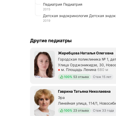
Педиатрия Педиатрия
2015
Детская эндокринология Детская эндо
2019
Другие педиатры
Жеребцова Наталья Олеговна
Городская поликлиника № 1, де
Улица Орджоникидзе, 30, Ново
Метро м. Площадь Ленина Расс
м. Площадь Ленина
680 м
Положительных отзывов
100%
53 отзыва
Стаж 15 лет
Гаврина Татьяна Николаевна
Эра
Линейная улица, 114/1, Новосиб
Метро м. Гагаринская Расстоян
Положительных отзывов
100%
23 отзыва
Стаж 33 года