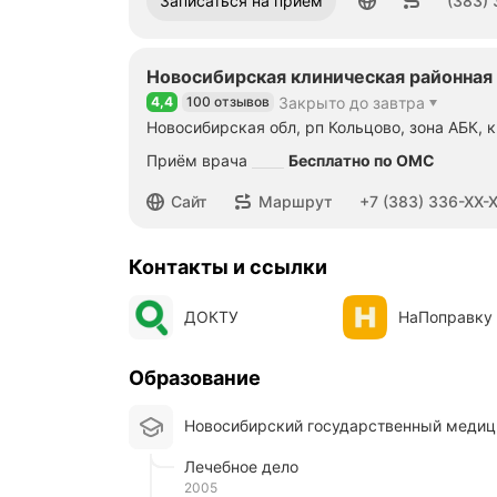
Записаться на приём
(383)
Новосибирская клиническая районная
4,4
100 отзывов
Закрыто до завтра
Рейтинг 4,4 из 5
Новосибирская обл, рп Кольцово, зона АБК, к
Приём врача
Бесплатно по ОМС
Номер телефона: +73833366020
Сайт
Маршрут
+7 (383) 336-XX-
Контакты и ссылки
ДОКТУ
НаПоправку
Образование
Новосибирский государственный медиц
Лечебное дело
2005