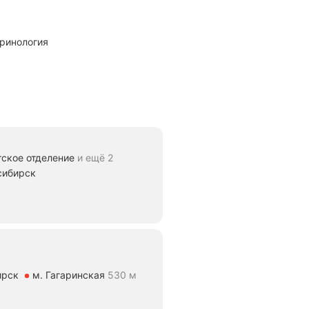
кринология
тское отделение
и ещё 2
сибирск
тояние 680 м
ирск
м. Гагаринская
530 м
ие 530 м