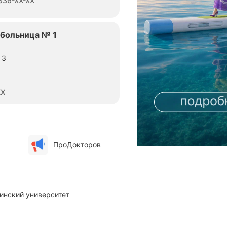
 336-XX-XX
 больница № 1
 3
XX
ПроДокторов
инский университет