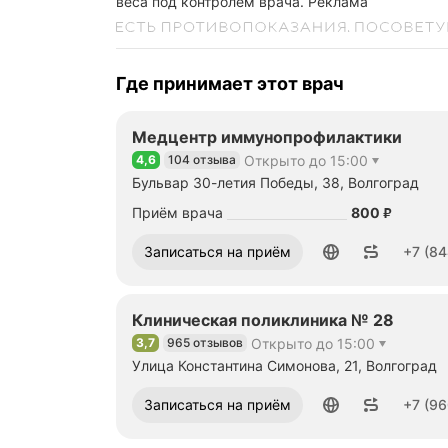
веса под контролем врача.
Реклама
Где принимает этот врач
Медцентр иммунопрофилактики
4,6
104 отзыва
Открыто до 15:00
Рейтинг 4,6 из 5
Бульвар 30-летия Победы, 38, Волгоград
Цена
Приём врача
800
₽
Номер телефона: +78442485503
Записаться на приём
+7 (84
Клиническая поликлиника № 28
3,7
965 отзывов
Открыто до 15:00
Рейтинг 3,7 из 5
Улица Константина Симонова, 21, Волгоград
Номер телефона: +79608870780
Записаться на приём
+7 (96