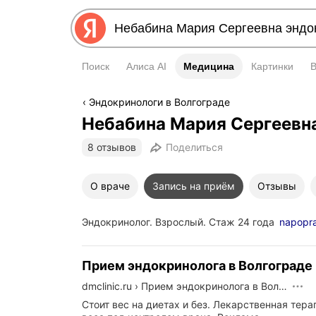
Поиск
Алиса AI
Медицина
Медицина
Картинки
Эндокринологи в Волгограде
Небабина Мария Сергеевн
8 отзывов
Поделиться
О враче
Запись на приём
Отзывы
Эндокринолог. Взрослый. Стаж 24 года
napopra
Прием эндокринолога в Волгограде
dmclinic.ru
›
Прием эндокринолога в Волгограде
Стоит вес на диетах и без. Лекарственная тер