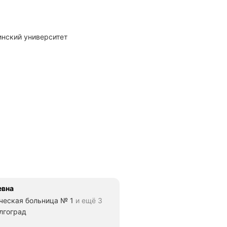
инский университет
евна
ческая больница № 1
и ещё 3
олгоград