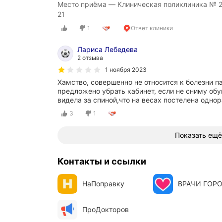
Место приёма — Клиническая поликлиника № 2
21
1
Ответ клиники
Лариса Лебедева
2 отзыва
1 ноября 2023
Хамство, совершенно не относится к болезни п
предложено убрать кабинет, если не сниму обув
видела за спиной,что на весах постелена одно
3
1
Показать ещё
Контакты и ссылки
НаПоправку
ВРАЧИ ГОР
ПроДокторов