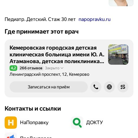
Педиатр. Детский. Стаж 30 лет
napopravku.ru
Где принимает этот врач
Кемеровская городская детская
клиническая больница имени Ю. А.
Атаманова, детская поликлиника
№ 2
4,2
266 отзывов
Закрыто
Рейтинг 4,2 из 5
Ленинградский проспект, 12, Кемерово
Записаться на приём
Контакты и ссылки
НаПоправку
ДОКТУ