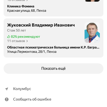
и
к
Клиника Фомина
Красная улица, 68, Пенза
у
и
л
Жуковский Владимир Иванович
е
Стаж 50 лет
ч
82%
рекомендуют
е
11 отзывов
н
Областная психиатрическая больница имени К.Р. Евграфова
и
Улица Лермонтова, 28/1, Пенза
е
п
с
Показать ещё
и
х
и
ч
Колумбус
е
с
Сообщить об ошибке
к
и