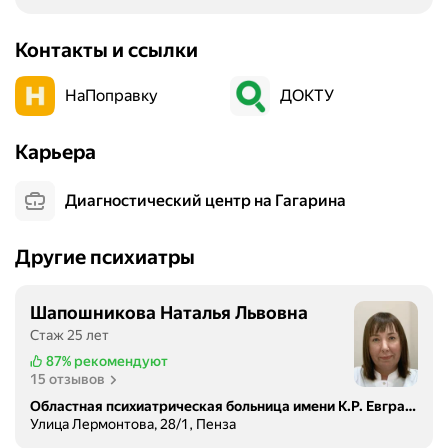
ё
м
Контакты и ссылки
в
з
НаПоправку
ДОКТУ
р
о
Карьера
с
л
ы
Диагностический центр на Гагарина
х
п
Другие психиатры
а
ц
и
Шапошникова Наталья Львовна
е
Стаж 25 лет
н
87%
рекомендуют
т
15 отзывов
о
Областная психиатрическая больница имени К.Р. Евграфова
в
Улица Лермонтова, 28/1, Пенза
,