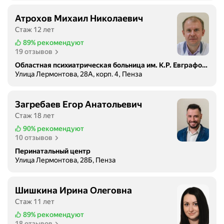
о
с
Атрохов Михаил Николаевич
у
Стаж 12 лет
щ
89%
рекомендуют
е
19 отзывов
с
Областная психиатрическая больница им. К.Р. Евграфова
т
Улица Лермонтова, 28А, корп. 4, Пенза
в
л
Загребаев Егор Анатольевич
я
е
Стаж 18 лет
т
90%
рекомендуют
д
10 отзывов
и
Перинатальный центр
а
Улица Лермонтова, 28Б, Пенза
г
н
Шишкина Ирина Олеговна
о
Стаж 11 лет
с
т
89%
рекомендуют
18 отзывов