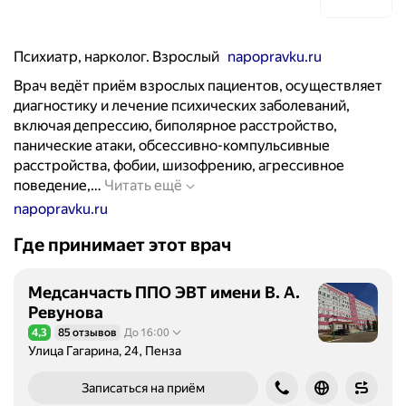
Психиатр, нарколог. Взрослый
napopravku.ru
Врач ведёт приём взрослых пациентов, осуществляет
диагностику и лечение психических заболеваний,
включая депрессию, биполярное расстройство,
панические атаки, обсессивно-компульсивные
расстройства, фобии, шизофрению, агрессивное
В
поведение,…
Читать ещё
р
napopravku.ru
а
Где принимает этот врач
ч
в
е
Медсанчасть ППО ЭВТ имени В. А.
д
Ревунова
ё
4,3
85 отзывов
До 16:00
Рейтинг 4,3 из 5
т
Улица Гагарина, 24, Пенза
п
р
Записаться на приём
и