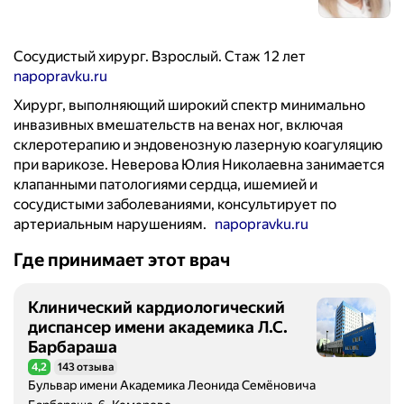
Сосудистый хирург. Взрослый. Стаж 12 лет
napopravku.ru
Хирург, выполняющий широкий спектр минимально
инвазивных вмешательств на венах ног, включая
склеротерапию и эндовенозную лазерную коагуляцию
при варикозе. Неверова Юлия Николаевна занимается
клапанными патологиями сердца, ишемией и
сосудистыми заболеваниями, консультирует по
артериальным нарушениям.
napopravku.ru
Где принимает этот врач
Клинический кардиологический
диспансер имени академика Л.С.
Барбараша
4,2
143 отзыва
Рейтинг 4,2 из 5
Бульвар имени Академика Леонида Семёновича