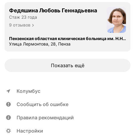
а
я
Федяшина Любовь Геннадьевна
,
Стаж 23 года
в
9 отзывов
е
ж
Пензенская областная клиническая больница им. Н.Н. Бурденко
л
Улица Лермонтова, 28, Пенза
и
в
а
Показать ещё
я
,
т
а
Колумбус
к
т
Сообщить об ошибке
и
ч
Правила рекомендаций
н
а
Настройки
я