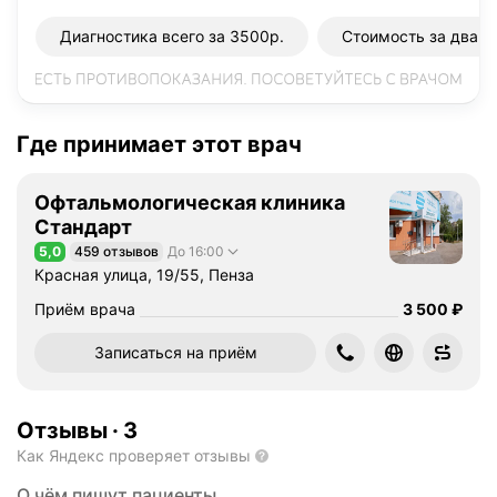
Диагностика всего за 3500р.
Стоимость за два г
Где принимает этот врач
Офтальмологическая клиника
Стандарт
5,0
459 отзывов
До 16:00
Рейтинг 5,0 из 5
Красная улица, 19/55, Пенза
Цена
3500
Приём врача
3 500
₽
Записаться на приём
Отзывы
·
3
Как Яндекс проверяет отзывы
О чём пишут пациенты