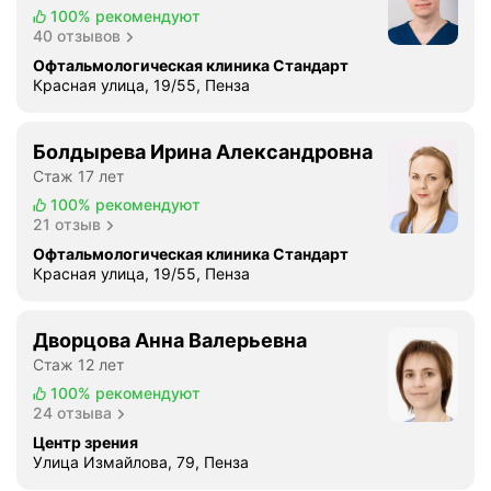
о
100%
рекомендуют
40 отзывов
р
о
Офтальмологическая клиника Стандарт
Красная улица, 19/55, Пенза
в
о
й
Болдырева Ирина Александровна
К
Стаж 17 лет
.
100%
рекомендуют
М
21 отзыв
,
Офтальмологическая клиника Стандарт
в
Красная улица, 19/55, Пенза
н
и
м
Дворцова Анна Валерьевна
а
Стаж 12 лет
т
100%
рекомендуют
е
24 отзыва
л
Центр зрения
ь
Улица Измайлова, 79, Пенза
н