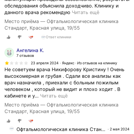
обследования объяснила доходчиво. Клинику и
З
данного врача рекомендую
Читать ещё
а
Место приёма — Офтальмологическая клиника
м
Стандарт, Красная улица, 19/55
е
Ответ клиники
ч
а
Ангелина К.
т
7 отзывов
е
23 апреля 2024
Яндекс · Из отзывов на клинику
л
Не советуем врача Никифорову Кристину ! Очень
ь
высокомерная и грубая . Сдали все анализы как
н
врач назначила , приехали с больным пожилым
а
человеком , который не видит и плохо ходит . В
я
кабинете и у
…
Читать ещё
к
л
Место приёма — Офтальмологическая клиника
и
Стандарт, Красная улица, 19/55
н
и
Офтальмологическая клиника Стандарт
2 мая 2024
к