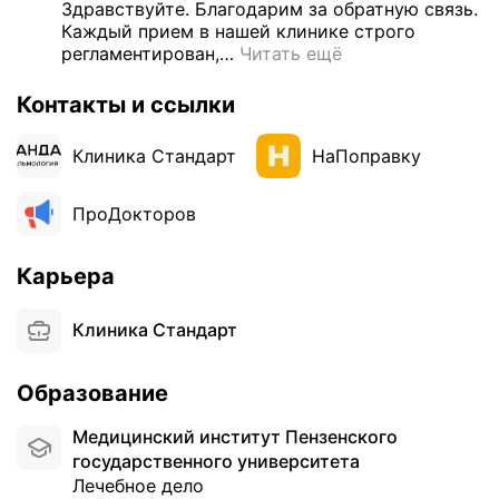
Здравствуйте. Благодарим за обратную связь. 
а
Каждый прием в нашей клинике строго 
,
регламентирован,
…
Читать ещё
г
р
Контакты и ссылки
а
м
Клиника Стандарт
НаПоправку
о
т
н
ПроДокторов
ы
е
Карьера
с
п
е
Клиника Стандарт
ц
и
Образование
а
л
Медицинский институт Пензенского
и
государственного университета
с
Лечебное дело