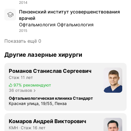
т
2014
ы
Пензенский институт усовершенствования
.
врачей
Б
Офтальмология Офтальмология
ы
2015
л
а
Показать ещё 0
н
а
Другие лазерные хирурги
п
р
Романов Станислав Сергеевич
и
ё
Стаж 11 лет
м
97%
рекомендуют
е
36 отзывов
у
Офтальмологическая клиника Стандарт
Н
Красная улица, 19/55, Пенза
и
к
Комаров Андрей Викторович
и
КМН
Стаж 16 лет
ф