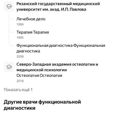
Рязанский государственный медицинский
у
университет им. акад. И.П. Павлова
д
а
Лечебное дело
р
1994
с
т
Терапия Терапия
в
1995
е
Функциональная диагностика Функциональная
н
диагностика
н
2006
ы
Северо-Западная академия остеопатии и
й
медицинской психологии
м
Остеопатия Остеопатия
е
2016
д
и
Показать ещё 1
ц
и
Другие врачи функциональной
н
диагностики
с