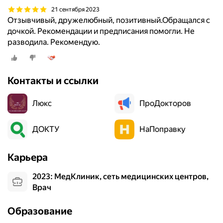
д
21 сентября 2023
у
Отзывчивый, дружелюбный, позитивный.Обращался с
о
дочкой. Рекомендации и предписания помогли. Не
к
разводила. Рекомендую.
о
н
ч
и
Контакты и ссылки
л
Р
Люкс
ПроДокторов
я
з
ДОКТУ
НаПоправку
а
н
с
Карьера
к
и
2023: МедКлиник, сеть медицинских центров,
й
Врач
г
о
Образование
с