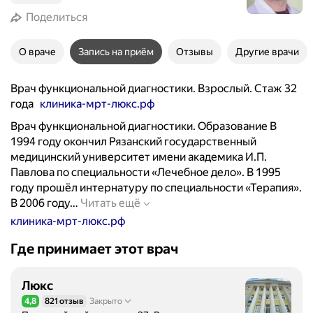
Поделиться
О враче
Запись на приём
Отзывы
Другие врачи
Врач функциональной диагностики. Взрослый. Стаж 32
года
клиника-мрт-люкс.рф
Врач функциональной диагностики. Образование В
1994 году окончил Рязанский государственный
медицинский университет имени академика И.П.
Павлова по специальности «Лечебное дело». В 1995
году прошёл интернатуру по специальности «Терапия».
В
В 2006 году…
Читать ещё
р
клиника-мрт-люкс.рф
а
Где принимает этот врач
ч
ф
у
Люкс
н
4,8
821 отзыв
Закрыто
Рейтинг 4,8 из 5
к