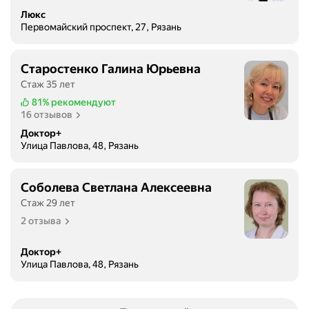
а
Люкс
Первомайский проспект, 27, Рязань
д
е
м
Старостенко Галина Юрьевна
и
Стаж 35 лет
к
81%
рекомендуют
а
16 отзывов
И
Доктор+
.
Улица Павлова, 48, Рязань
П
.
П
Соболева Светлана Алексеевна
а
Стаж 29 лет
в
2 отзыва
л
о
Доктор+
в
Улица Павлова, 48, Рязань
а
п
о