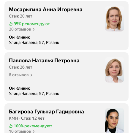
к
и
Мосарыгина Анна Игоревна
й
Стаж 20 лет
у
95%
рекомендуют
н
20 отзывов
и
Он Клиник
в
Улица Чапаева, 57, Рязань
е
р
Павлова Наталья Петровна
с
Стаж 26 лет
и
т
8 отзывов
е
т
Он Клиник
и
Улица Чапаева, 57, Рязань
м
е
Багирова Гульнар Гадировна
н
КМН
Стаж 12 лет
и
100%
рекомендуют
а
10 отзывов
к