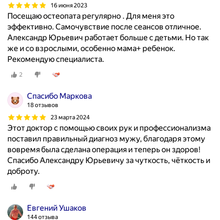
и
16 июня 2023
.
Посещаю остеопата регулярно . Для меня это
О
эффективно. Самочувствие после сеансов отличное.
б
Александр Юрьевич работает больше с детьми. Но так
р
же и со взрослыми, особенно мама+ ребенок.
а
Рекомендую специалиста.
з
2
о
в
Спасибо Маркова
а
18 отзывов
н
23 марта 2024
и
Этот доктор с помощью своих рук и профессионализма
е
поставил правильный диагноз мужу, благодаря этому
В
вовремя была сделана операция и теперь он здоров!
1
Спасибо Александру Юрьевичу за чуткость, чёткость и
9
доброту.
9
4
г
Евгений Ушаков
о
144 отзыва