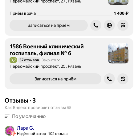
Первомайский проспект, 27, Рязань
ц
и
Цена
1400
₽
Приём врача
1 400
о
Записаться на приём
н
а
л
1586 Военный клинический
ь
госпиталь, филиал № 6
н
о
3,7
37 отзывов
Закрыто
Рейтинг 3,7 из 5
й
Первомайский проспект, 25, Рязань
д
Записаться на приём
и
а
г
Отзывы
·
3
н
о
Как Яндекс проверяет отзывы
с
По умолчанию
т
и
Лара G.
к
Надёжный автор
102 отзыва