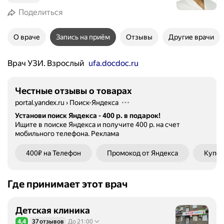
Поделиться
О враче
Запись на приём
Отзывы
Другие врачи
Врач УЗИ. Взрослый
ufa.docdoc.ru
Честные отзывы о товарах
portal.yandex.ru
›
Поиск-Яндекса
Установи поиск Яндекса - 400 р. в подарок!
Ищите в поиске Яндекса и получите 400 р. на счет
мобильного телефона.
Реклама
400₽ на Телефон
Промокод от Яндекса
Купон
Где принимает этот врач
Детская клиника
4,4
37 отзывов
До 21:00