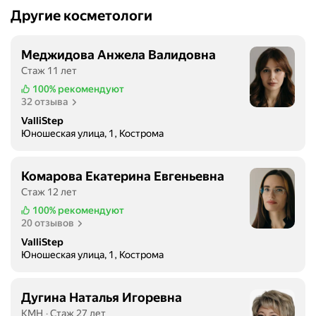
т
Другие косметологи
о
л
о
Меджидова Анжела Валидовна
г
Стаж 11 лет
о
100%
рекомендуют
м
32 отзыва
К
ValliStep
о
Юношеская улица, 1, Кострома
с
т
Комарова Екатерина Евгеньевна
р
Стаж 12 лет
о
м
100%
рекомендуют
20 отзывов
ы
и
ValliStep
п
Юношеская улица, 1, Кострома
е
р
Дугина Наталья Игоревна
в
КМН
Стаж 27 лет