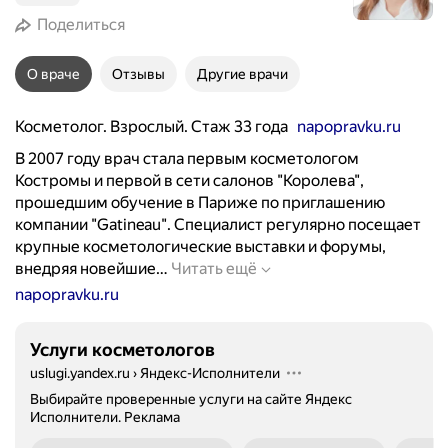
Поделиться
О враче
Отзывы
Другие врачи
Косметолог. Взрослый. Стаж 33 года
napopravku.ru
В 2007 году врач стала первым косметологом
Костромы и первой в сети салонов "Королева",
прошедшим обучение в Париже по приглашению
компании "Gatineau". Специалист регулярно посещает
крупные косметологические выставки и форумы,
В
внедряя новейшие…
Читать ещё
2
napopravku.ru
0
0
Услуги косметологов
7
uslugi.yandex.ru
›
Яндекс-Исполнители
г
о
Выбирайте проверенные услуги на сайте Яндекс
Исполнители.
Реклама
д
у