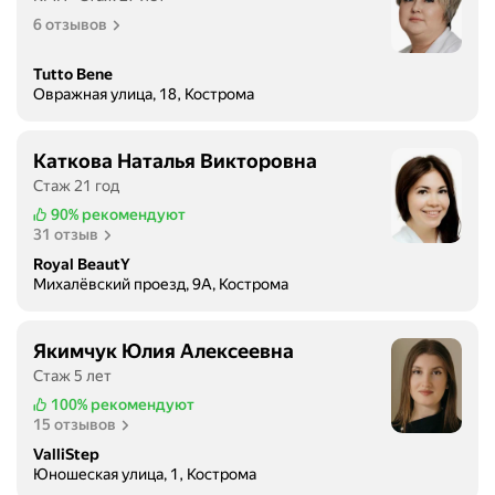
о
6 отзывов
й
в
с
Tutto Bene
Овражная улица, 18, Кострома
е
т
и
Каткова Наталья Викторовна
с
Стаж 21 год
а
90%
рекомендуют
л
31 отзыв
о
Royal BeautY
н
Михалёвский проезд, 9А, Кострома
о
в
"
Якимчук Юлия Алексеевна
К
Стаж 5 лет
о
100%
рекомендуют
р
15 отзывов
о
ValliStep
л
Юношеская улица, 1, Кострома
е