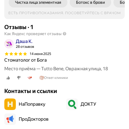
Чистка лица элементная
Ботокс в брови
Бото
в
р
а
ч
Отзывы
·
1
с
Как Яндекс проверяет отзывы
т
Даша К.
а
28 отзывов
л
14 июня 2025
а
Стоматолог от Бога
п
е
Место приёма — Tutto Bene, Овражная улица, 18
р
Ответ клиники
в
ы
Контакты и ссылки
м
к
НаПоправку
ДОКТУ
о
с
ПроДокторов
м
е