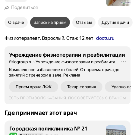
Поделиться
О враче
Запись на приём
Отзывы
Другие врачи
Физиотерапевт. Взрослый. Стаж 12 лет
doctu.ru
Учреждение физиотерапии и реабилитации
fiziogroup.ru
›
Учреждение физиотерапии и реабилитации
Комплексное избавление от болей. От приема врача до
занятий с тренером в зале.
Реклама
Прием врача ЛФК
Текар-терапия
Ударно-вол
Где принимает этот врач
Городская поликлиника № 21