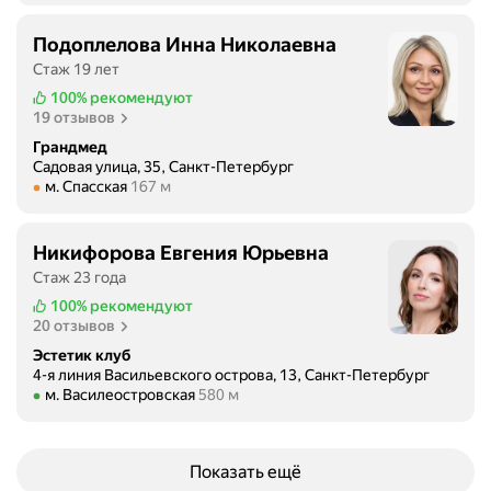
я
я
Подоплелова Инна Николаевна
т
Стаж 19 лет
р
100%
рекомендуют
а
19 отзывов
в
Грандмед
м
Садовая улица, 35, Санкт-Петербург
а
Метро м. Спасская Расстояние 167 м
м. Спасская
167 м
с
п
Никифорова Евгения Юрьевна
и
Стаж 23 года
н
ы
100%
рекомендуют
20 отзывов
к
о
Эстетик клуб
4-я линия Васильевского острова, 13, Санкт-Петербург
т
Метро м. Василеостровская Расстояние 580 м
м. Василеостровская
580 м
о
р
а
Показать ещё
я