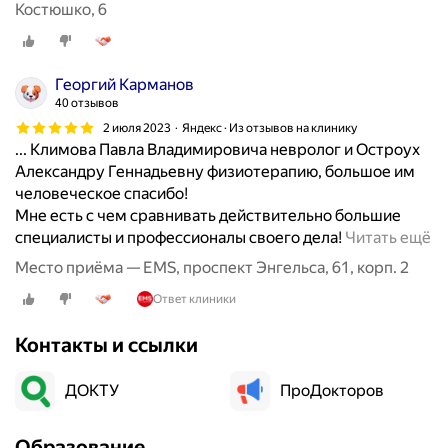
Костюшко, 6
Георгий Карманов
40 отзывов
2 июля 2023
Яндекс · Из отзывов на клинику
... Климова Павла Владимировича невролог и Остроух
Александру Геннадьевну физиотерапию, большое им
человеческое спасибо!
Мне есть с чем сравнивать действительно большие
Х
специалисты и профессионалы своего дела!
Читать ещё
о
Место приёма — EMS, проспект Энгельса, 61, корп. 2
ч
Ответ клиники
у
п
Контакты и ссылки
о
б
ДОКТУ
ПроДокторов
л
а
г
Образование