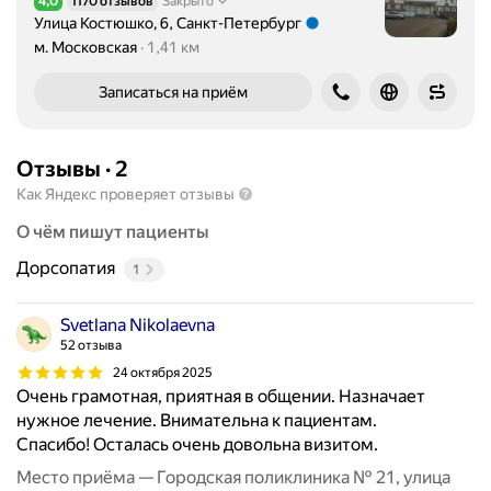
4,0
1170 отзывов
Закрыто
Рейтинг 4,0 из 5
Улица Костюшко, 6, Санкт-Петербург
Метро м. Московская Расстояние 1,41 км
м. Московская
1,41 км
Записаться на приём
Отзывы
·
2
Как Яндекс проверяет отзывы
О чём пишут пациенты
Дорсопатия
1
Svetlana Nikolaevna
52 отзыва
24 октября 2025
Очень грамотная, приятная в общении. Назначает
нужное лечение. Внимательна к пациентам.
Спасибо! Осталась очень довольна визитом.
Место приёма — Городская поликлиника № 21, улица