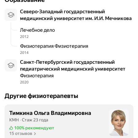
о
д
Северо-Западный государственный
а
медицинский университет им. И.И. Мечникова
р
и
Лечебное дело
т
2012
ь
Физиотерапия Физиотерапия
с
2014
о
Санкт-Петербургский государственный
т
педиатрический медицинский университет
р
Физиотерапия
у
2020
д
н
Другие физиотерапевты
и
к
о
Тимкина Ольга Владимировна
в
КМН
Стаж 23 года
д
100%
рекомендуют
а
15 отзывов