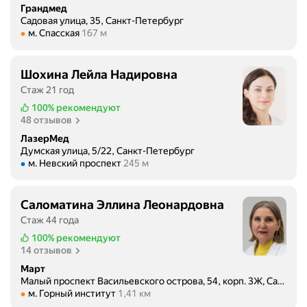
н
Грандмед
н
Садовая улица, 35, Санкт-Петербург
о
Метро м. Спасская Расстояние 167 м
м. Спасская
167 м
й
к
Шохина Лейла Надировна
л
Стаж 21 год
и
н
100%
рекомендуют
48 отзывов
и
к
ЛазерМед
и
Думская улица, 5/22, Санкт-Петербург
Метро м. Невский проспект Расстояние 245 м
м. Невский проспект
245 м
.
У
м
Саломатина Эллина Леонардовна
е
Стаж 44 года
н
100%
рекомендуют
я
14 отзывов
д
Март
а
Малый проспект Васильевского острова, 54, корп. 3Ж, Санкт-Петербург
в
Метро м. Горный институт Расстояние 1,41 км
м. Горный институт
1,41 км
н