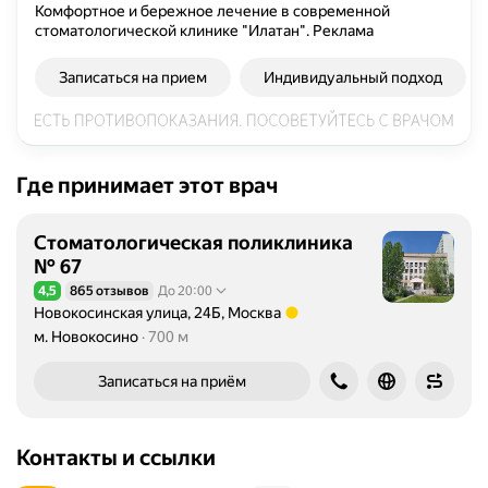
Комфортное и бережное лечение в современной
стоматологической клинике "Илатан".
Реклама
Записаться на прием
Индивидуальный подход
Где принимает этот врач
Стоматологическая поликлиника
№ 67
4,5
865 отзывов
До 20:00
Рейтинг 4,5 из 5
Новокосинская улица, 24Б, Москва
Метро м. Новокосино Расстояние 700 м
м. Новокосино
700 м
Записаться на приём
Контакты и ссылки