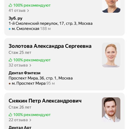
100%
рекомендуют
41 отзыв
Зуб. ру
1-й Смоленский переулок, 17, стр. 3, Москва
Метро м. Смоленская Расстояние 188 м
м. Смоленская
188 м
Золотова Александра Сергеевна
Стаж 25 лет
100%
рекомендуют
32 отзыва
Дентал Фэнтези
Проспект Мира, 36, стр. 1, Москва
Метро м. Проспект Мира Расстояние 95 м
м. Проспект Мира
95 м
Снякин Петр Александрович
Стаж 26 лет
100%
рекомендуют
22 отзыва
Дентал Арт