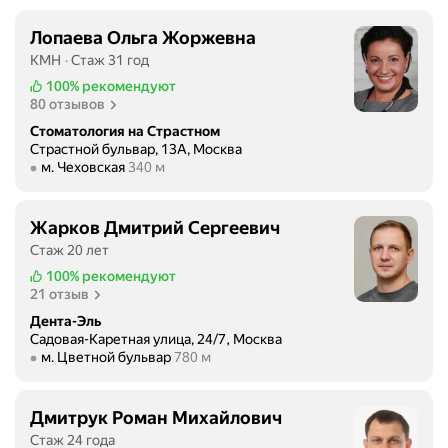
Лопаева Ольга Жоржевна
КМН
Стаж 31 год
100%
рекомендуют
80 отзывов
Стоматология на Страстном
Страстной бульвар, 13А, Москва
Метро м. Чеховская Расстояние 340 м
м. Чеховская
340 м
Жарков Дмитрий Сергеевич
Стаж 20 лет
100%
рекомендуют
21 отзыв
Дента-Эль
Садовая-Каретная улица, 24/7, Москва
Метро м. Цветной бульвар Расстояние 780 м
м. Цветной бульвар
780 м
Дмитрук Роман Михайлович
Стаж 24 года