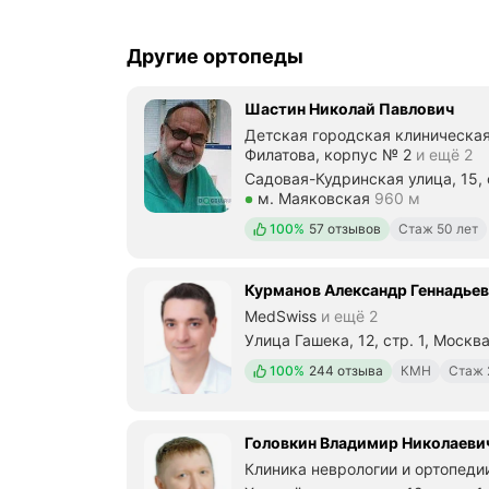
Другие ортопеды
Шастин Николай Павлович
Детская городская клиническая
Филатова, корпус № 2
и ещё 2
Садовая-Кудринская улица, 15, 
Метро м. Маяковская Расстоян
м. Маяковская
960 м
Положительных отзывов
100%
57 отзывов
Стаж 50 лет
Курманов Александр Геннадье
MedSwiss
и ещё 2
Улица Гашека, 12, стр. 1, Москв
Метро м. Маяковская Расстоян
Положительных отзывов
100%
244 отзыва
КМН
Стаж 
Головкин Владимир Николаеви
Клиника неврологии и ортопеди