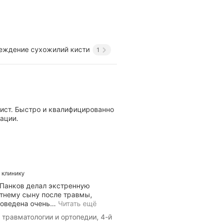
еждение сухожилий кисти
1
лист. Быстро и квалифицированно
ации.
а клинику
 Панков делал экстренную
тнему сыну после травмы,
роведена очень
…
Читать ещё
травматологии и ортопедии, 4-й