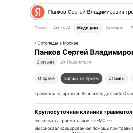
Поиск
Алиса AI
Медицина
Медицина
Картинки
Ортопеды в Москве
Панков Сергей Владимиро
2 отзыва
Поделиться
О враче
Запись на приём
Отзывы
Травматолог, ортопед. Взрослый, детский. Стаж
Круглосуточная клиника травмато
emcmos.ru
›
Травматология-в-EMC
Высококвалифицированная помощь при травм