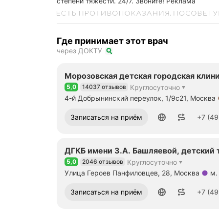
степени тяжести. 24/7. Звоните!
Реклама
Где принимает этот врач
через ДОКТУ
Морозовская детская городская клин
5,0
14037 отзывов
Круглосуточно
Рейтинг 5,0 из 5
4-й Добрынинский переулок, 1/9с21, Москва
Метро м. Добрынинская Расстояние 650 м
Номер телефона: +74958705522
Записаться на приём
+7 (49
ДГКБ имени З.А. Башляевой, детский 
5,0
2046 отзывов
Круглосуточно
Рейтинг 5,0 из 5
Улица Героев Панфиловцев, 28, Москва
м.
Метро м. Сходненская Расстояние 2,57 км
Номер телефона: +74996383188
Записаться на приём
+7 (49