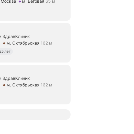
, Москва
м. Беговая
65 м
5 м
и ЗдравКлиник
а
м. Октябрьская
162 м
ие 162 м
25 лет
и ЗдравКлиник
а
м. Октябрьская
162 м
ие 162 м