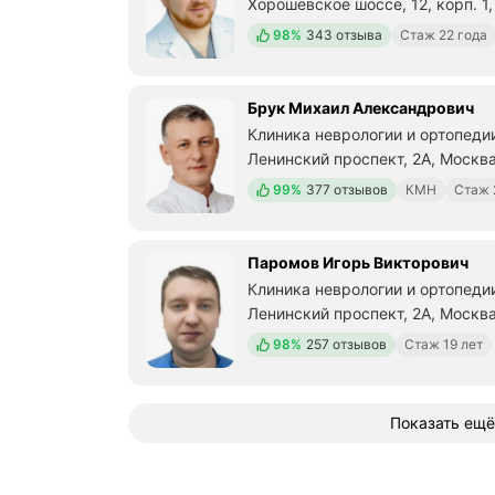
Хорошёвское шоссе, 12, корп. 1
Метро м. Беговая Расстояние 6
Положительных отзывов
98%
343 отзыва
Стаж 22 года
Брук Михаил Александрович
Клиника неврологии и ортопеди
Ленинский проспект, 2А, Москв
Метро м. Октябрьская Расстоян
Положительных отзывов
99%
377 отзывов
КМН
Стаж 
Паромов Игорь Викторович
Клиника неврологии и ортопеди
Ленинский проспект, 2А, Москв
Метро м. Октябрьская Расстоян
Положительных отзывов
98%
257 отзывов
Стаж 19 лет
Показать ещё