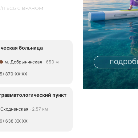
ическая больница
м. Добрынинская
650 м
5) 870-XX-XX
травматологический пункт
 Сходненская
2,57 км
9) 638-XX-XX