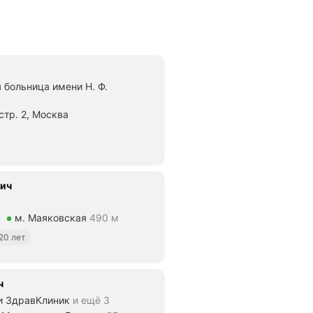
 больница имени Н. Ф.
стр. 2, Москва
ие 960 м
вич
а
м. Маяковская
490 м
ие 490 м
20 лет
ч
и ЗдравКлиник
и ещё 3