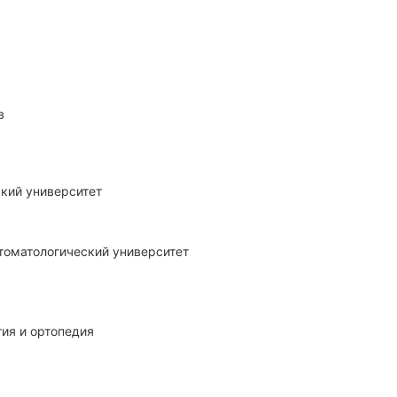
в
кий университет
гия и ортопедия