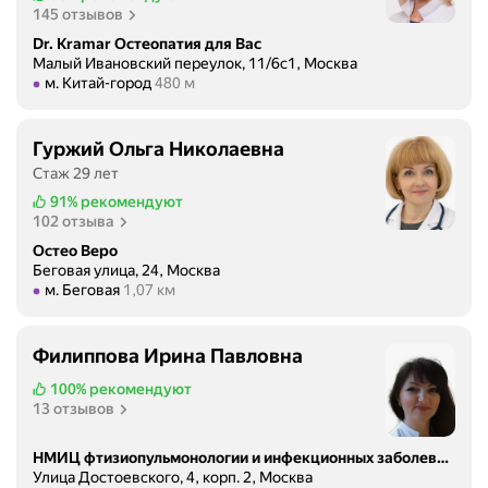
145 отзывов
Dr. Kramar Остеопатия для Вас
Малый Ивановский переулок, 11/6с1, Москва
Метро м. Китай-город Расстояние 480 м
м. Китай-город
480 м
Гуржий Ольга Николаевна
Стаж 29 лет
91%
рекомендуют
102 отзыва
Остео Веро
Беговая улица, 24, Москва
Метро м. Беговая Расстояние 1,07 км
м. Беговая
1,07 км
Филиппова Ирина Павловна
100%
рекомендуют
13 отзывов
НМИЦ фтизиопульмонологии и инфекционных заболеваний
Улица Достоевского, 4, корп. 2, Москва