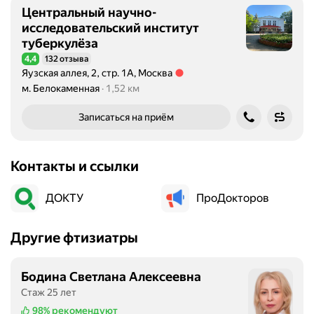
Центральный научно-
исследовательский институт
туберкулёза
4,4
132 отзыва
Рейтинг 4,4 из 5
Яузская аллея, 2, стр. 1А, Москва
Метро м. Белокаменная Расстояние 1,52 км
м. Белокаменная
1,52 км
Записаться на приём
Контакты и ссылки
ДОКТУ
ПроДокторов
Другие фтизиатры
Бодина Светлана Алексеевна
Стаж 25 лет
98%
рекомендуют