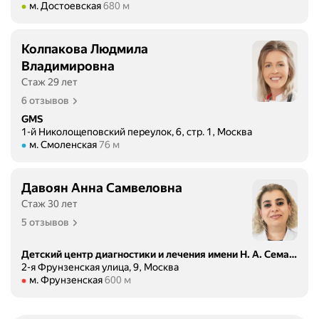
Метро м. Достоевская Расстояние 680 м
м. Достоевская
680 м
Колпакова Людмила
Владимировна
Стаж 29 лет
6 отзывов
GMS
1-й Николощеповский переулок, 6, стр. 1, Москва
Метро м. Смоленская Расстояние 76 м
м. Смоленская
76 м
Давоян Анна Самвеловна
Стаж 30 лет
5 отзывов
Детский центр диагностики и лечения имени Н. А. Семашко
2-я Фрунзенская улица, 9, Москва
Метро м. Фрунзенская Расстояние 600 м
м. Фрунзенская
600 м