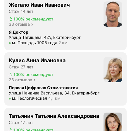
с
Жегало Иван Иванович
в
Стаж 14 лет
о
100%
рекомендуют
е
33 отзыва
м
Я Доктор
у
Улица Татищева, 47А, Екатеринбург
с
Метро м. Площадь 1905 года Расстояние 2 км
м. Площадь 1905 года
2 км
п
е
ц
Кулис Анна Ивановна
и
Стаж 27 лет
а
100%
рекомендуют
л
26 отзывов
и
Первая Цифровая Стоматология
с
Улица Начдива Васильева, 34, Екатеринбург
т
Метро м. Геологическая Расстояние 4,1 км
м. Геологическая
4,1 км
у
.
Татьянич Татьяна Александровна
П
Стаж 17 лет
о
с
100%
рекомендуют