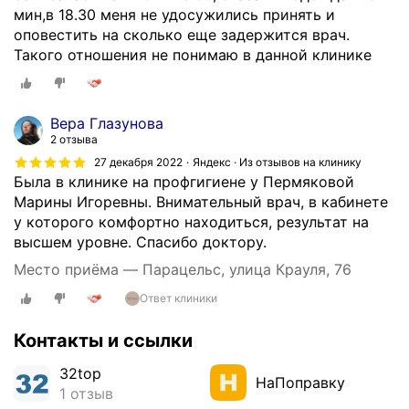
мин,в 18.30 меня не удосужились принять и
р
оповестить на сколько еще задержится врач.
и
Такого отношения не понимаю в данной клинике
г
л
а
ш
Вера Глазунова
е
2 отзыва
н
27 декабря 2022
Яндекс · Из отзывов на клинику
и
Была в клинике на профгигиене у Пермяковой
ю
Марины Игоревны. Внимательный врач, в кабинете
н
у которого комфортно находиться, результат на
а
высшем уровне. Спасибо доктору.
к
Место приёма — Парацельс, улица Крауля, 76
о
Ответ клиники
н
т
Контакты и ссылки
р
о
32top
л
НаПоправку
1 отзыв
ь