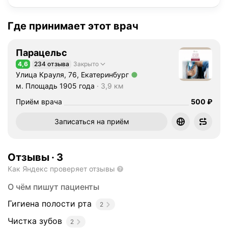
Где принимает этот врач
Парацельс
4,6
234 отзыва
Закрыто
Рейтинг 4,6 из 5
Улица Крауля, 76, Екатеринбург
Метро м. Площадь 1905 года Расстояние 3,9 км
м. Площадь 1905 года
3,9 км
Цена
Приём врача
500
₽
Записаться на приём
Отзывы
·
3
Как Яндекс проверяет отзывы
О чём пишут пациенты
Гигиена полости рта
2
Чистка зубов
2