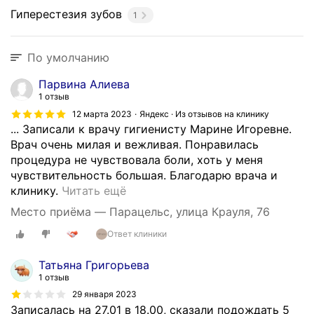
Гиперестезия зубов
1
По умолчанию
Парвина Алиева
1 отзыв
12 марта 2023
Яндекс · Из отзывов на клинику
... Записали к врачу гигиенисту Марине Игоревне.
Врач очень милая и вежливая. Понравилась
процедура не чувствовала боли, хоть у меня
чувствительность большая. Благодарю врача и
П
клинику.
Читать ещё
р
Место приёма — Парацельс, улица Крауля, 76
и
Ответ клиники
ш
л
Татьяна Григорьева
а
1 отзыв
п
29 января 2023
о
Записалась на 27.01 в 18.00, сказали подождать 5
п