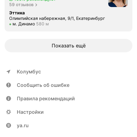
59 отзывов
л
е
Эттика
Олимпийская набережная, 9/1, Екатеринбург
о
Метро м. Динамо Расстояние 580 м
м. Динамо
580 м
с
м
о
Показать ещё
т
р
а
р
Колумбус
е
ш
Сообщить об ошибке
и
л
Правила рекомендаций
а
с
Настройки
ь
с
ya.ru
д
е