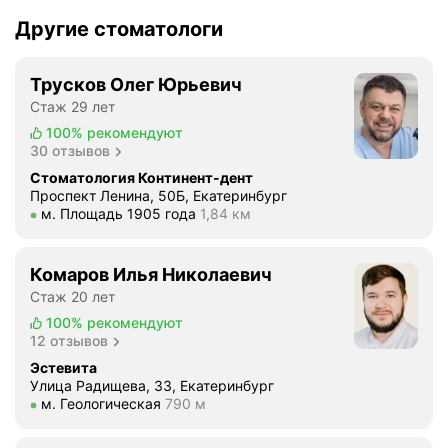
н
Другие стоматологи
ы
й
б
Трусков Олег Юрьевич
е
Стаж 29 лет
с
100%
рекомендуют
п
30 отзывов
л
Стоматология Континент-дент
а
Проспект Ленина, 50Б, Екатеринбург
т
Метро м. Площадь 1905 года Расстояние 1,84 км
м. Площадь 1905 года
1,84 км
н
ы
Комаров Илья Николаевич
й
Стаж 20 лет
о
с
100%
рекомендуют
12 отзывов
м
о
Эстевита
Улица Радищева, 33, Екатеринбург
т
Метро м. Геологическая Расстояние 790 м
м. Геологическая
790 м
р
к