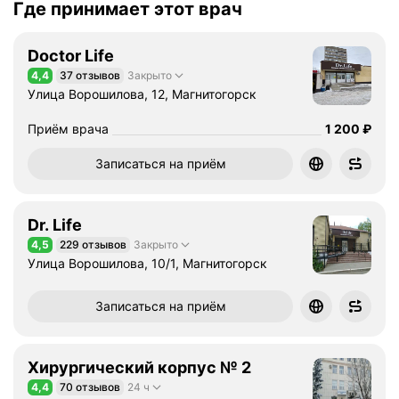
Где принимает этот врач
Doctor Life
4,4
37 отзывов
Закрыто
Рейтинг 4,4 из 5
Улица Ворошилова, 12, Магнитогорск
Цена
1200
Приём врача
1 200
₽
Записаться на приём
Dr. Life
4,5
229 отзывов
Закрыто
Рейтинг 4,5 из 5
Улица Ворошилова, 10/1, Магнитогорск
Записаться на приём
Хирургический корпус № 2
4,4
70 отзывов
24 ч
Рейтинг 4,4 из 5