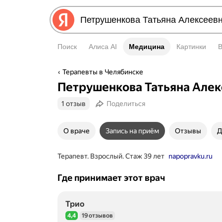
Поиск
Алиса AI
Медицина
Медицина
Картинки
Терапевты в Челябинске
Петрушенкова Татьяна Алек
1 отзыв
Поделиться
О враче
Запись на приём
Отзывы
Д
Терапевт. Взрослый. Стаж 39 лет
napopravku.ru
Где принимает этот врач
Трио
4,4
19 отзывов
Рейтинг 4,4 из 5