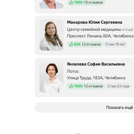
Положительных отзывов
100%
15 отзывов
Макарова Юлия Сергеевна
Центр семейной медицины
и ещё
Проспект Ленина, 60А, Челябинск
Положительных отзывов
92%
12 отзывов
Стаж 18 лет
Яковлева София Васильевна
Лотос
Улица Труда, 183А, Челябинск
Положительных отзывов
100%
12 отзывов
Стаж 23 года
Показать ещё
О компании
Коммерческие предложения