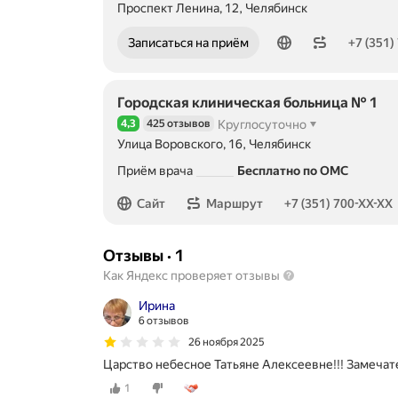
Проспект Ленина, 12, Челябинск
Номер телефона: +73517751268
Записаться на приём
+7 (351)
Городская клиническая больница № 1
4,3
425 отзывов
Круглосуточно
Рейтинг 4,3 из 5
Улица Воровского, 16, Челябинск
Приём врача
Бесплатно по ОМС
Номер телефона: +73517002499
Сайт
Маршрут
+7 (351) 700-XX-XX
Отзывы
·
1
Как Яндекс проверяет отзывы
Ирина
6 отзывов
26 ноября 2025
Царство небесное Татьяне Алексеевне!!! Замечат
1