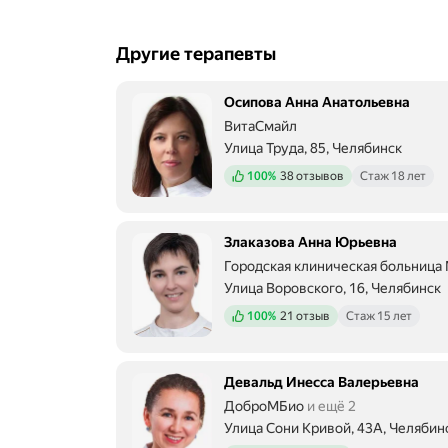
Другие терапевты
Осипова Анна Анатольевна
ВитаСмайл
Улица Труда, 85, Челябинск
Положительных отзывов
100%
38 отзывов
Стаж 18 лет
Злаказова Анна Юрьевна
Городская клиническая больница
Улица Воровского, 16, Челябинск
Положительных отзывов
100%
21 отзыв
Стаж 15 лет
Девальд Инесса Валерьевна
ДоброМБио
и ещё 2
Улица Сони Кривой, 43А, Челябин