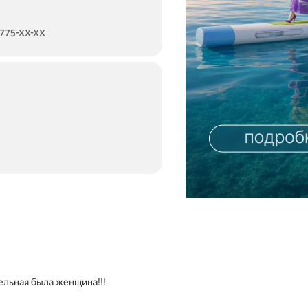
 775-XX-XX
ельная была женщина!!!