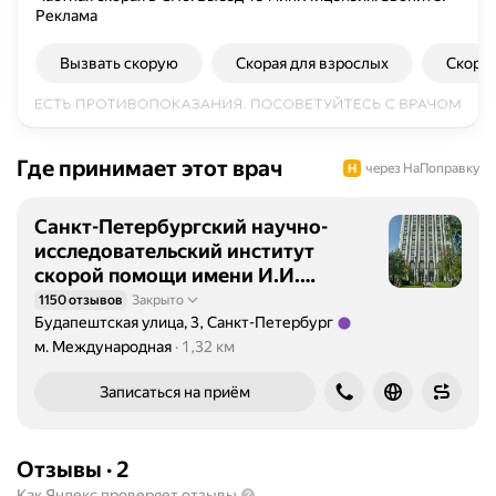
Реклама
о
л
Вызвать скорую
Скорая для взрослых
Скорая
н
я
е
т
б
Где принимает этот врач
через НаПоправку
ы
с
Санкт-Петербургский научно-
т
исследовательский институт
р
скорой помощи имени И.И.
у
Джанелидзе
1150 отзывов
Закрыто
ю
Будапештская улица, 3, Санкт-Петербург
д
Метро м. Международная Расстояние 1,32 км
м. Международная
1,32 км
и
а
Записаться на приём
г
н
о
Отзывы
·
2
с
Как Яндекс проверяет отзывы