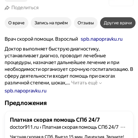
Поделиться
О враче
Запись на приём
Отзывы
Другие врачи
Врач скорой помощи. Взрослый
spb.napopravku.ru
Доктор выполняет быструю диагностику,
устанавливает диагноз, проводит лечебные
процедуры, назначает дальнейшее лечение и при
необходимости организует срочную госпитализацию. В
сферу деятельности входит помощь при ожогах
Д
различной степени, шоках,…
Читать ещё
о
spb.napopravku.ru
к
Предложения
т
о
р
Платная скорая помощь СПб 24/7
в
doctor911.ru
›
Платная скорая помощь СПб 24/7
ы
п
Частная скорая в СПб. Выезд 15 мин. Лицензия. Звоните!