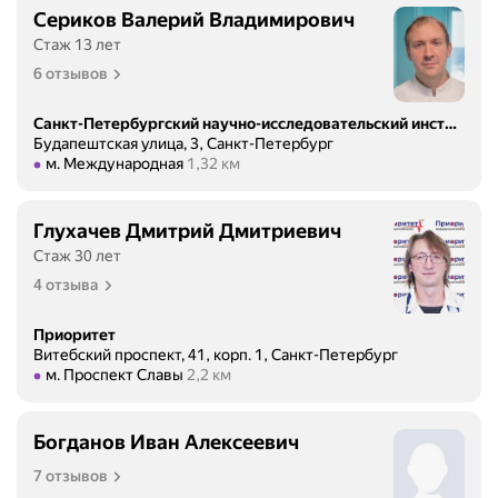
п
е
Сериков Валерий Владимирович
о
п
Стаж 13 лет
д
р
6 отзывов
о
о
з
ц
р
Санкт-Петербургский научно-исследовательский институт скорой помощи имени И.И. Джанелидзе
е
Будапештская улица, 3, Санкт-Петербург
е
д
Метро м. Международная Расстояние 1,32 км
м. Международная
1,32 км
н
у
и
р
е
Глухачев Дмитрий Дмитриевич
ы
м
Стаж 30 лет
,
н
н
4 отзыва
а
а
и
з
Приоритет
н
Витебский проспект, 41, корп. 1, Санкт-Петербург
н
ф
Метро м. Проспект Славы Расстояние 2,2 км
м. Проспект Славы
2,2 км
а
а
ч
р
а
Богданов Иван Алексеевич
к
е
т
7 отзывов
т
,