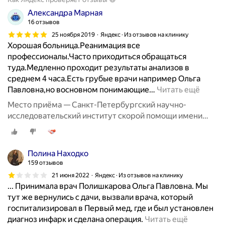
т
Александра Марная
и
16 отзывов
к
25 ноября 2019
Яндекс · Из отзывов на клинику
у
Хорошая больница.Реанимация все
,
профессионалы.Часто приходиться обращаться
у
туда.Медленно проходит результаты анализов в
с
среднем 4 часа.Есть грубые врачи например Ольга
т
Павловна,но восновном понимающие
…
Читать ещё
а
н
Место приёма — Санкт-Петербургский научно-
а
исследовательский институт скорой помощи имени
в
И.И. Джанелидзе, Будапештская улица, 3
л
и
Полина Находко
в
159 отзывов
а
21 июня 2022
Яндекс · Из отзывов на клинику
е
... Принимала врач Полишкарова Ольга Павловна. Мы
т
тут же вернулись с дачи, вызвали врача, который
д
госпитализировал в Первый мед, где и был установлен
и
П
диагноз инфарк и сделана операция.
Читать ещё