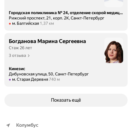
д
1
а
8
Городская поликлиника № 24, отделение скорой медицинской помощи
л
.
Рижский проспект, 21, корп. 2К, Санкт-Петербург
ь
Метро м. Балтийская Расстояние 1,37 км
м. Балтийская
1,37 км
0
н
6
е
.
Богданова Марина Сергеевна
й
2
ш
Стаж 26 лет
0
е
3 отзыва
2
е
2
л
Кинезис
в
е
Дибуновская улица, 50, Санкт-Петербург
2
Метро м. Старая Деревня Расстояние 740 м
м. Старая Деревня
740 м
ч
2
е
.
н
4
и
Показать ещё
5
е
.
и
Н
п
е
Колумбус
р
с
и