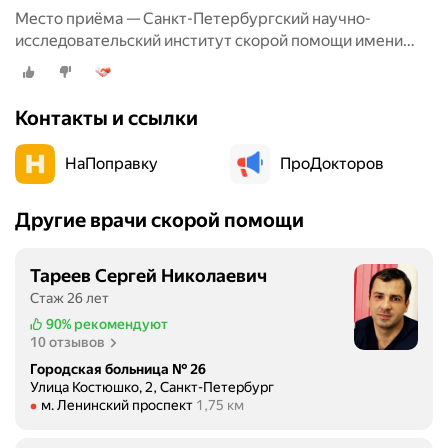
а
а
Место приёма — Санкт-Петербургский научно-
г
п
исследовательский институт скорой помощи имени
н
у
И.И. Джанелидзе, Будапештская улица, 3
о
п
з
р
,
Контакты и ссылки
и
п
в
р
НаПоправку
ПроДокторов
е
о
з
в
л
Другие врачи скорой помощи
о
и
д
п
и
о
Тареев Сергей Николаевич
т
с
Стаж 26 лет
л
к
90%
рекомендуют
е
о
10 отзывов
ч
р
Городская больница № 26
е
о
Улица Костюшко, 2, Санкт-Петербург
б
Метро м. Ленинский проспект Расстояние 1,75 км
й
м. Ленинский проспект
1,75 км
н
с
ы