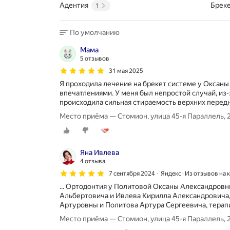
Адентия
Брек
1
По умолчанию
Мама
5 отзывов
31 мая 2025
Я проходила лечение на брекет системе у Оксаны
впечатлениями. У меня был непростой случай, из-
происходила сильная стираемость верхних перед
Место приёма — Стомион, улица 45-я Параллель, 
Яна Ивлева
4 отзыва
7 сентября 2024
Яндекс · Из отзывов на 
... Ортодонтия у Политовой Оксаны Александровн
Альбертовича и Ивлева Кирилла Александровича,
Артуровны и Политова Артура Сергеевича, терапия
Место приёма — Стомион, улица 45-я Параллель, 