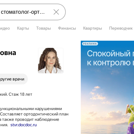
Видео
Карты
Товары
Финансы
Квартиры
Переводчик
РЕКЛАМА
ровна
ругие врачи
кий. Стаж 18 лет
 функциональными нарушениями
 Составляет ортодонтический план
 а также проводит наблюдение
ния.
stvr.docdoc.ru