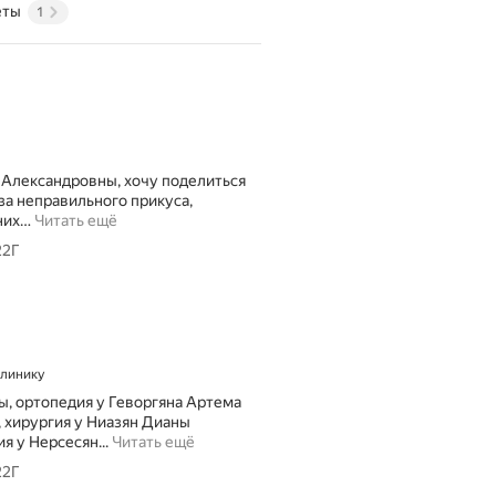
еты
1
 Александровны, хочу поделиться
за неправильного прикуса,
них
…
Читать ещё
22Г
клинику
ы, ортопедия у Геворгяна Артема
 хирургия у Ниазян Дианы
С
 у Нерсесян...
Читать ещё
а
22Г
м