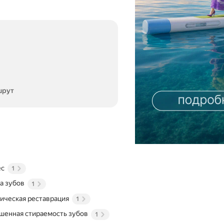
шрут
ес
1
а зубов
1
ическая реставрация
1
шенная стираемость зубов
1