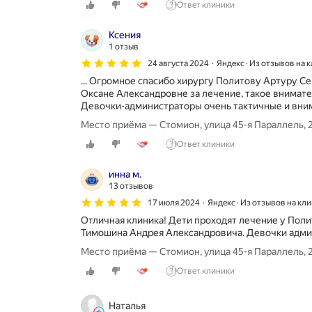
Ответ клиники
Ксения
1 отзыв
24 августа 2024
Яндекс · Из отзывов на 
... Огромное спасибо хирургу Политову Артуру С
Оксане Александровне за лечение, такое внимат
Девочки-администраторы очень тактичные и вним
Место приёма — Стомион, улица 45-я Параллель, 
Ответ клиники
инна м.
13 отзывов
17 июля 2024
Яндекс · Из отзывов на кл
Отличная клиника! Дети проходят лечение у Пол
Тимошина Андрея Александровича. Девочки адми
Место приёма — Стомион, улица 45-я Параллель, 
Ответ клиники
Наталья