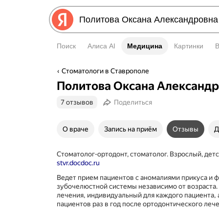
Поиск
Алиса AI
Медицина
Медицина
Картинки
Стоматологи в Ставрополе
Политова Оксана Александ
7 отзывов
Поделиться
О враче
Запись на приём
Отзывы
Д
Стоматолог-ортодонт, стоматолог. Взрослый, детс
stvr.docdoc.ru
Ведет прием пациентов с аномалиями прикуса и
зубочелюстной системы независимо от возраста.
лечения‚ индивидуальный для каждого пациента‚
пациентов раз в год после ортодонтического лече