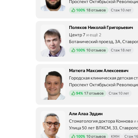
Проспект Октябрьской Революции
Положительных отзывов
100%
18 отзывов
Стаж 10 лет
Поляков Николай Григорьевич
Центр 7
и ещё 2
Ботанический проезд, 3А, Ставро
Положительных отзывов
100%
10 отзывов
Стаж 18 лет
Матюта Максим Алексеевич
Городская клиническая детская с
Проспект Октябрьской Революции
Положительных отзывов
94%
17 отзывов
Стаж 10 лет
Али Алаа Эддин
Стоматология доктора Коннова
и 
Улица 50 лет ВЛКСМ, 33, Ставроп
Положительных отзывов
100%
10 отзывов
КМН
Стаж 16