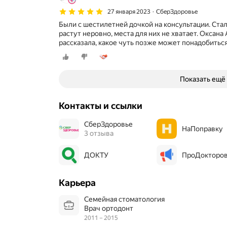
27 января 2023
СберЗдоровье
Были с шестилетней дочкой на консультации. Ста
растут неровно, места для них не хватает. Оксан
рассказала, какое чуть позже может понадобитьс
Показать ещё
Контакты и ссылки
СберЗдоровье
НаПоправку
3 отзыва
ДОКТУ
ПроДокторо
Карьера
Семейная стоматология
Врач ортодонт
2011 – 2015