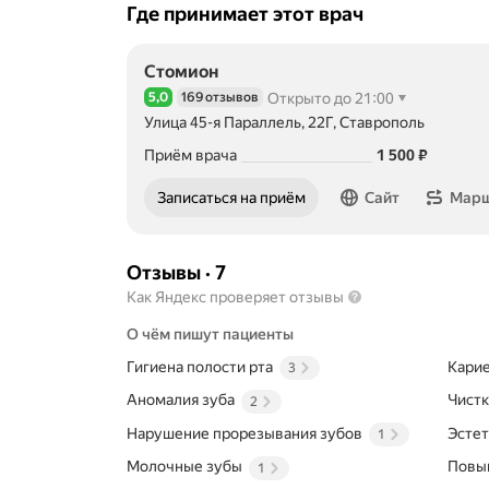
Где принимает этот врач
Стомион
5,0
169 отзывов
Открыто до 21:00
Рейтинг 5,0 из 5
Улица 45-я Параллель, 22Г, Ставрополь
Цена
1500
Приём врача
1 500
₽
Записаться на приём
Сайт
Мар
Отзывы
·
7
Как Яндекс проверяет отзывы
О чём пишут пациенты
Гигиена полости рта
Кари
3
Аномалия зуба
Чистк
2
Нарушение прорезывания зубов
Эстет
1
Молочные зубы
Повы
1