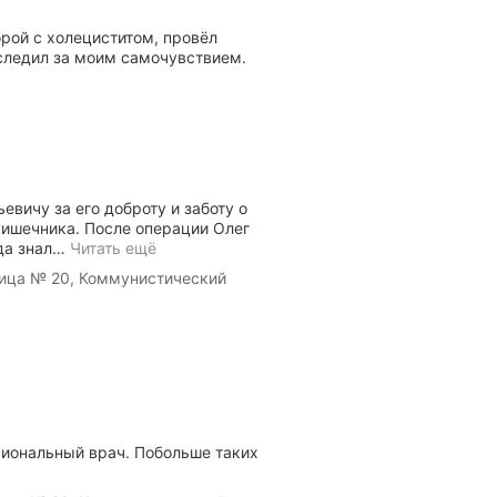
орой с холециститом, провёл
следил за моим самочувствием.
евичу за его доброту и заботу о
кишечника. После операции Олег
да знал
…
Читать ещё
ица № 20, Коммунистический
сиональный врач. Побольше таких