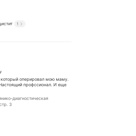
цистит
1
у
, который оперировал мою маму.
Настоящий профссионал. И еще
инико-диагностическая
стр. 3