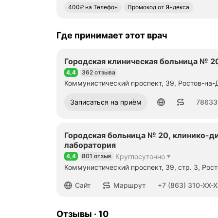
400₽ на Телефон
Промокод от Яндекса
Купон на пополнение телефона
Деньги в подаро
Где принимает этот врач
Городская клиническая больница № 2
4,4
362 отзыва
Рейтинг 4,4 из 5
Коммунистический проспект, 39, Ростов-на-
Номер телефона: 78633101391
Записаться на приём
78633
Городская больница № 20, клинико-д
лаборатория
4,4
801 отзыв
Круглосуточно
Рейтинг 4,4 из 5
Коммунистический проспект, 39, стр. 3, Рос
Номер телефона: +78633101391
Сайт
Маршрут
+7 (863) 310-XX-
Отзывы
·
10