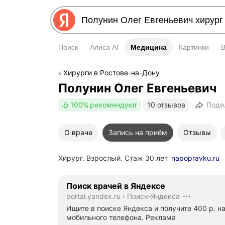
Поиск
Алиса AI
Медицина
Медицина
Картинки
Хирурги в Ростове-на-Дону
Полунин Олег Евгеньевич
100%
рекомендуют
10 отзывов
Поде
О враче
Запись на приём
Отзывы
Хирург. Взрослый. Стаж 30 лет
napopravku.ru
Поиск врачей в Яндексе
portal.yandex.ru
›
Поиск-Яндекса
Ищите в поиске Яндекса и получите 400 р. на
мобильного телефона.
Реклама