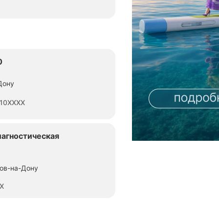
к
0
Дону
10XXXX
иагностическая
тов-на-Дону
XX