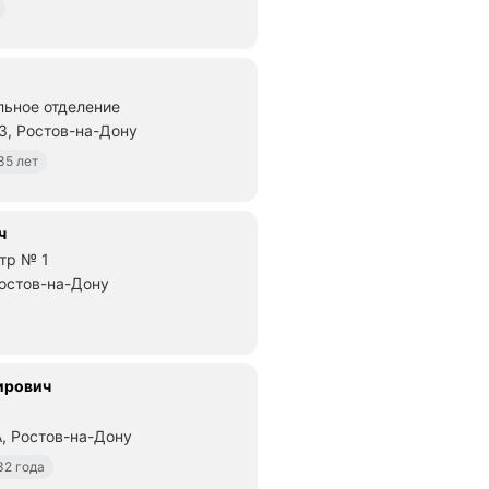
льное отделение
3, Ростов-на-Дону
35 лет
ч
тр № 1
Ростов-на-Дону
ирович
А, Ростов-на-Дону
32 года