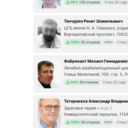
Положительных отзывов
99%
106 отзывов
Стаж 22 года
Тенчурин Ренат Шамильевич
ЦГБ имени Н. А. Семашко, роди
Ворошиловский проспект, 105/2
Положительных отзывов
100%
20 отзывов
КМН
Стаж 
Фабрикант Михаил Геннадиеви
Лечебно-реабилитационный цен
Улица Малюгиной, 100, стр. 5, 
Положительных отзывов
94%
49 отзывов
Стаж 32 года
Тетерников Александр Владим
Здоровье нации
и ещё 2
Университетский переулок, 115
Положительных отзывов
100%
26 отзывов
КМН
Стаж 