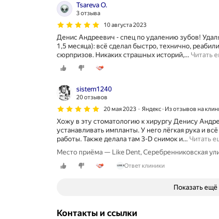
д
Tsareva O.
у
3 отзыва
ш
10 августа 2023
е
Денис Андреевич - спец по удалению зубов! Удал
в
1,5 месяца): всё сделал быстро, технично, реабил
н
сюрпризов. Никаких страшных историй,
…
Читать 
а
я
а
т
sistem1240
м
20 отзывов
о
с
20 мая 2023
Яндекс · Из отзывов на клин
ф
Хожу в эту стоматологию к хирургу Денису Андр
е
устанавливать импланты. У него лёгкая рука и вс
р
работы. Также делала там 3-D снимок и
…
Читать е
а
Место приёма — Like Dent, Серебренниковская ули
,
в
Ответ клиники
е
ж
Показать ещё
л
и
в
Контакты и ссылки
ы