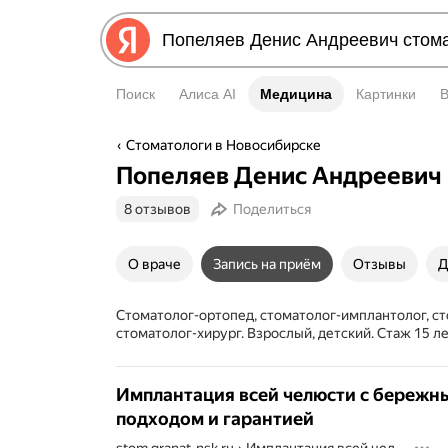
Поиск
Алиса AI
Медицина
Медицина
Картинки
Стоматологи в Новосибирске
Попеляев Денис Андреевич
8 отзывов
Поделиться
О враче
Запись на приём
Отзывы
Д
Стоматолог-ортопед, стоматолог-имплантолог, ст
стоматолог-хирург. Взрослый, детский. Стаж 15 л
Имплантация всей челюсти с бережн
подходом и гарантией