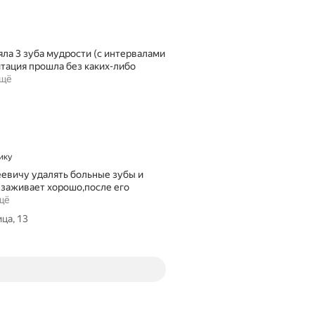
н
о
г
о
яла 3 зуба мудрости (с интервалами
л
итация прошла без каких-либо
е
ещё
т
,
д
е
л
а
л
ику
а
еевичу удалять больные зубы и
п
ё заживает хорошо,после его
р
щё
о
ца, 13
т
е
з
и
р
о
в
а