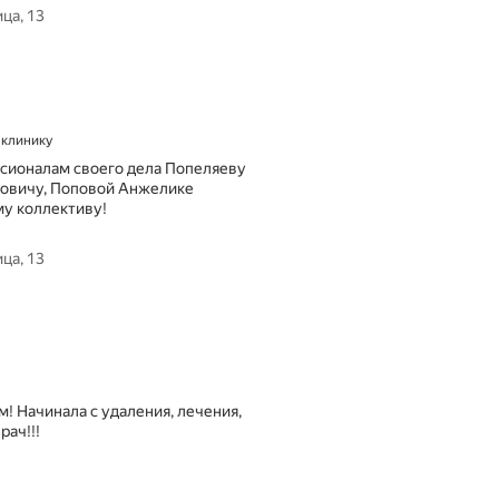
к
ца, 13
л
и
н
и
к
у
а клинику
L
i
ессионалам своего дела Попеляеву
k
ровичу, Поповой Анжелике
e
му коллективу!
D
e
ца, 13
n
t
о
б
р
а
щ
а
м! Начинала с удаления, лечения,
ю
рач!!!
с
ь
м