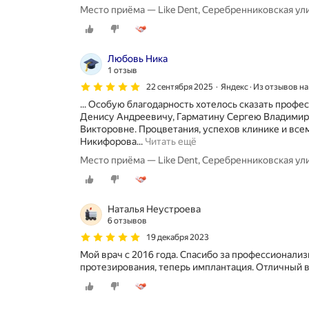
Место приёма — Like Dent, Серебренниковская ули
Любовь Ника
1 отзыв
22 сентября 2025
Яндекс · Из отзывов н
... Особую благодарность хотелось сказать проф
Денису Андреевичу, Гарматину Сергею Владими
Викторовне. Процветания, успехов клинике и все
В
Никифорова...
Читать ещё
д
Место приёма — Like Dent, Серебренниковская ули
а
н
н
о
Наталья Неустроева
й
6 отзывов
к
19 декабря 2023
л
и
Мой врач с 2016 года. Спасибо за профессионализ
н
протезирования, теперь имплантация. Отличный в
и
к
е