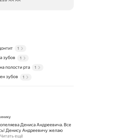
донтит
1
а зубов
1
на полости рта
1
ен зубов
1
линику
 Попеляева Дениса Андреевича. Все
яясь! Денису Андреевичу желаю
В
Читать ещё