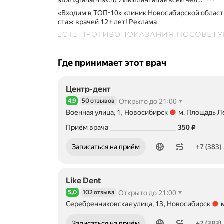
stom.granat-nsk.ru
›
Имплантация всей челюсти с бережным подходом и гарантией
«Входим в ТОП-10» клиник Новосибирской област
стаж врачей 12+ лет!
Реклама
Где принимает этот врач
Центр-дент
4,9
50 отзывов
Открыто до 21:00
Рейтинг 4,9 из 5
Военная улица, 1, Новосибирск
м. Площадь Л
Метро м. Площадь Ленина Расстояние 1,08 км
Цена
Приём врача
350
₽
Номер телефона: +73832283894
Записаться на приём
+7 (383)
Like Dent
5,0
102 отзыва
Открыто до 21:00
Рейтинг 5,0 из 5
Серебренниковская улица, 13, Новосибирск
Метро м. Октябрьская Расстояние 810 м
Номер телефона: +73832283894
Записаться на приём
+7 (383)