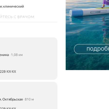
и; клинический
енина
1,08 км
 228-XX-XX
м. Октябрьская
810 м
 228-XX-XX