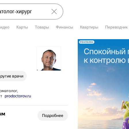
Видео
Карты
Товары
Финансы
Квартиры
Переводчик
РЕКЛАМА
ругие врачи
оматолог,
ет
prodoctorov.ru
ым
Подробнее