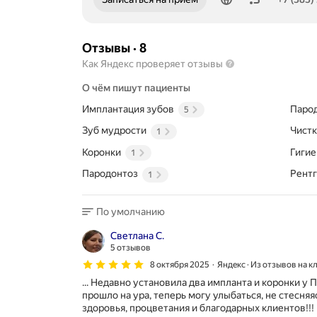
Отзывы
·
8
Как Яндекс проверяет отзывы
О чём пишут пациенты
Имплантация зубов
Паро
5
Зуб мудрости
Чистк
1
Коронки
Гигие
1
Пародонтоз
Рентг
1
По умолчанию
Светлана С.
5 отзывов
8 октября 2025
Яндекс · Из отзывов на к
... Недавно установила два импланта и коронки у
прошло на ура, теперь могу улыбаться, не стесн
здоровья, процветания и благодарных клиентов!!!