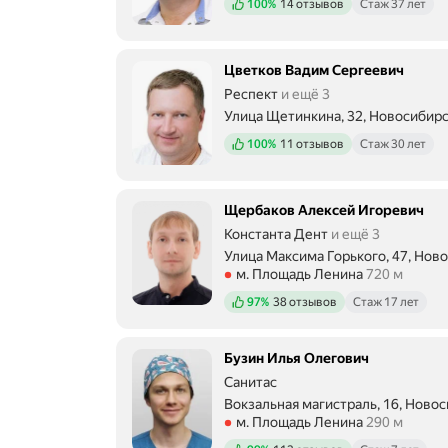
Положительных отзывов
100%
14 отзывов
Стаж 37 лет
а
в
и
л
Цветков Вадим Сергеевич
и
Респект
и ещё 3
и
Улица Щетинкина, 32, Новосибир
м
Метро м. Площадь Ленина Рассто
п
Положительных отзывов
100%
11 отзывов
Стаж 30 лет
л
а
н
т
Щербаков Алексей Игоревич
ы
Константа Дент
и ещё 3
,
Улица Максима Горького, 47, Нов
у
Метро м. Площадь Ленина Рассто
м. Площадь Ленина
720 м
м
е
Положительных отзывов
97%
38 отзывов
Стаж 17 лет
н
я
б
Бузин Илья Олегович
ы
Санитас
л
Вокзальная магистраль, 16, Ново
а
Метро м. Площадь Ленина Рассто
м. Площадь Ленина
290 м
с
л