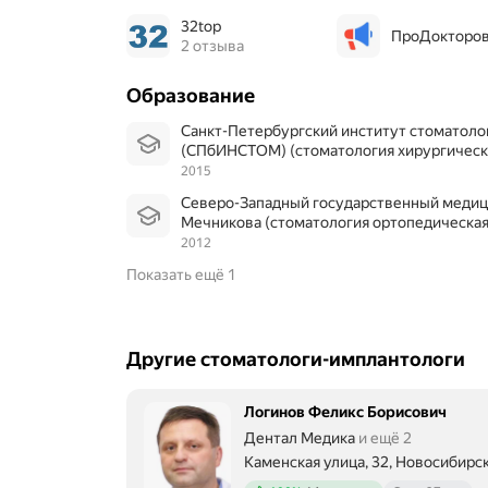
й
32top
,
ПроДокторо
2 отзыва
к
о
м
Образование
п
е
Санкт-Петербургский институт стоматологии последипломного образования
т
(СПбИНСТОМ) (стоматология хирургическ
е
2015
н
Северо-Западный государственный медицинский университет им. И.И.
т
Мечникова (стоматология ортопедическая
н
2012
ы
й
Показать ещё 1
п
е
р
с
Другие стоматологи-имплантологи
о
н
а
Логинов Феликс Борисович
л
Дентал Медика
и ещё 2
.
С
Каменская улица, 32, Новосибирс
Метро м. Площадь Ленина Рассто
т