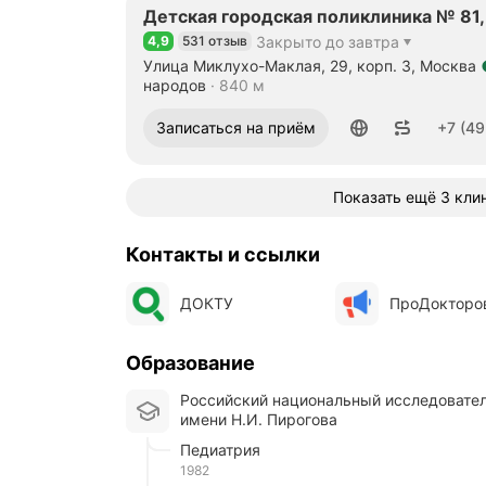
Детская городская поликлиника № 81,
4,9
531 отзыв
Закрыто до завтра
Рейтинг 4,9 из 5
Улица Миклухо-Маклая, 29, корп. 3, Москва
Метро м. Университет дружбы народов Расс
народов
840 м
Номер телефона: +74951220221
Записаться на приём
+7 (49
Показать ещё 3 кли
Контакты и ссылки
ДОКТУ
ПроДокторо
Образование
Российский национальный исследовательский медицинский университет
имени Н.И. Пирогова
Педиатрия
1982