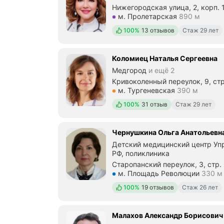
Нижегородская улица, 2, корп. 
Метро м. Пролетарская Рассто
м. Пролетарская
890 м
Положительных отзывов
100%
13 отзывов
Стаж 29 лет
Коломиец Наталья Сергеевна
Медгород
и ещё 2
Кривоколенный переулок, 9, стр
Метро м. Тургеневская Расстоя
м. Тургеневская
390 м
Положительных отзывов
100%
31 отзыв
Стаж 29 лет
Чернушкина Ольга Анатольевн
Детский медицинский центр Уп
РФ, поликлиника
Старопанский переулок, 3, стр.
Метро м. Площадь Революции Р
м. Площадь Революции
330 м
Положительных отзывов
100%
19 отзывов
Стаж 26 лет
Малахов Александр Борисович