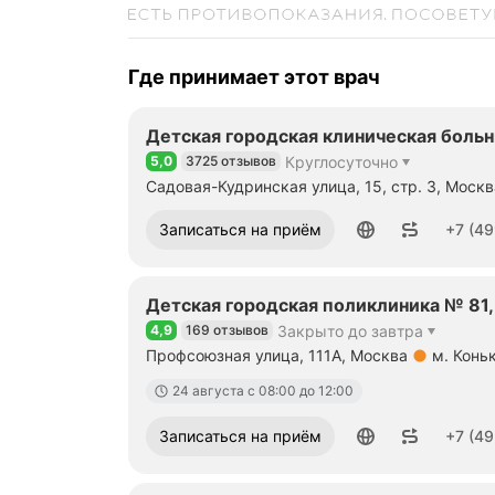
Где принимает этот врач
Детская городская клиническая больн
5,0
3725 отзывов
Круглосуточно
Рейтинг 5,0 из 5
Садовая-Кудринская улица, 15, стр. 3, Москв
Метро м. Маяковская Расстояние 960 м
Номер телефона: +74992541010
Записаться на приём
+7 (49
Детская городская поликлиника № 81
4,9
169 отзывов
Закрыто до завтра
Рейтинг 4,9 из 5
Профсоюзная улица, 111А, Москва
м. Конь
Метро м. Коньково Расстояние 239 м
24 августа c 08:00 до 12:00
Номер телефона: +74951220221
Записаться на приём
+7 (49