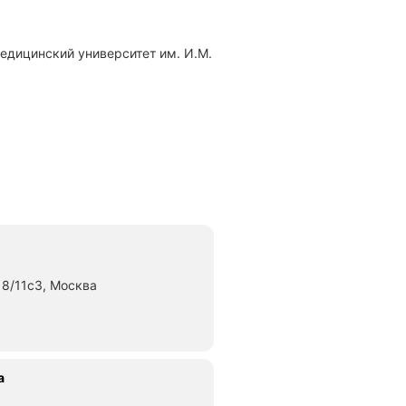
8/11с3, Москва
яние 520 м
а