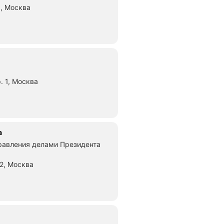
1, Москва
яние 890 м
. 1, Москва
ние 390 м
а
равления делами Президента
 2, Москва
асстояние 330 м