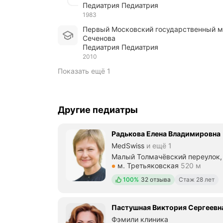
Педиатрия Педиатрия
1983
Первый Московский государственный медицинский университет им. И.М.
Сеченова
Педиатрия Педиатрия
2010
Показать ещё 1
Другие педиатры
Радькова Елена Владимировна
MedSwiss
и ещё 1
Малый Толмачёвский переулок, 
Метро м. Третьяковская Рассто
м. Третьяковская
520 м
Положительных отзывов
100%
32 отзыва
Стаж 28 лет
Пастушная Виктория Сергеевн
Фэмили клиника