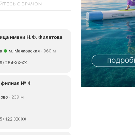
ица имени Н.Ф. Филатова
а
м. Маяковская
960 м
9) 254-XX-XX
, филиал № 4
ково
239 м
5) 122-XX-XX