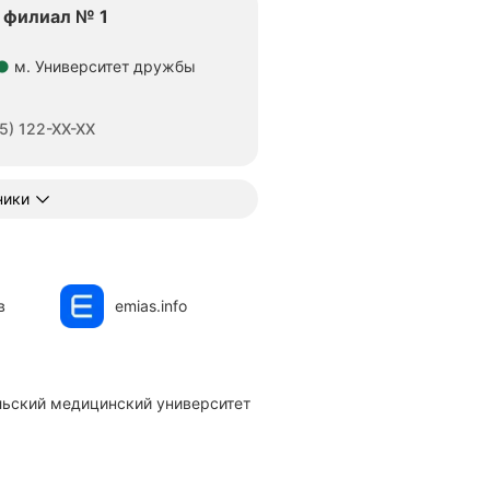
 филиал № 1
м. Университет дружбы
тояние 840 м
5) 122-XX-XX
ники
в
emias.info