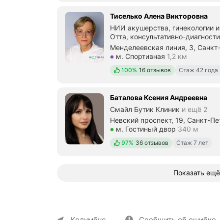
Тиселько Алена Викторовна
НИИ акушерства, гинекологии и
Отта, консультативно-диагност
Менделеевская линия, 3, Санкт
Метро м. Спортивная Расстояние
м. Спортивная
1,2 км
Положительных отзывов
100%
16 отзывов
Стаж 42 года
Баталова Ксения Андреевна
Смайл Бутик Клиник
и ещё 2
Невский проспект, 19, Санкт-П
Метро м. Гостиный двор Рассто
м. Гостиный двор
340 м
Положительных отзывов
97%
36 отзывов
Стаж 7 лет
Показать ещё
О компании
Коммерческие предложен
Колумбус
Сообщить об ошибке