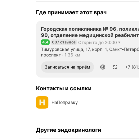
Где принимает этот врач
Городская поликлиника № 96, поликл
90, отделение медицинской реабили
4,4
607 отзывов
Открыто до 20:00
Рейтинг 4,4 из 5
Тимуровская улица, 17, корп. 1, Санкт-Петер
Метро м. Гражданский проспект Расстояние 
проспект
1,36 км
Номер телефона: +78122467314
Записаться на приём
+7 (81
Контакты и ссылки
НаПоправку
Другие эндокринологи