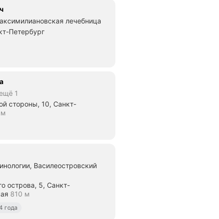
ч
Максимилиановская лечебница
нкт-Петербург
10 м
а
ещё 1
й стороны, 10, Санкт-
 м
е 227 м
инологии, Василеостровский
о острова, 5, Санкт-
кая
810 м
стояние 810 м
4 года