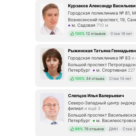
Курзаков Александр Васильеви
Городская поликлиника № 81, 
Вознесенский проспект, 19, Са
Метро м. Садовая Расстояние 7
м. Садовая
710 м
Положительных отзывов
100%
12 отзывов
Стаж 18 лет
Рыжинская Татьяна Геннадьевн
Городская поликлиника № 83
и 
Большой проспект Петроградско
Петербург
м. Спортивная
227
Метро м. Спортивная Расстояни
Положительных отзывов
100%
34 отзыва
Стаж 14 лет
Слепцов Илья Валерьевич
Северо-Западный центр эндокр
филиал
и ещё 3
Большой проспект Васильевског
Петербург
м. Василеостровс
Метро м. Василеостровская Рас
Положительных отзывов
99%
76 отзывов
ДМН
Стаж 2