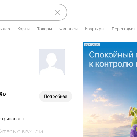
Видео
Карты
Товары
Финансы
Квартиры
Переводчик
РЕКЛАМА
иём
Подробнее
окринолог +