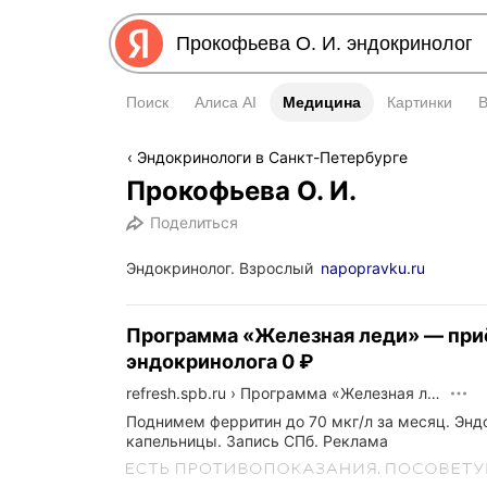
Поиск
Алиса AI
Медицина
Медицина
Картинки
Эндокринологи в Санкт-Петербурге
Прокофьева О. И.
Поделиться
Эндокринолог. Взрослый
napopravku.ru
Программа «Железная леди» — пр
эндокринолога 0 ₽
refresh.spb.ru
›
Программа «Железная леди» — приём эндокринолога 0 ₽
Поднимем ферритин до 70 мкг/л за месяц. Энд
капельницы. Запись СПб.
Реклама