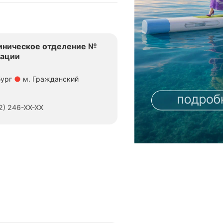
иническое отделение №
тации
бург
м. Гражданский
1,36 км
2) 246-XX-XX