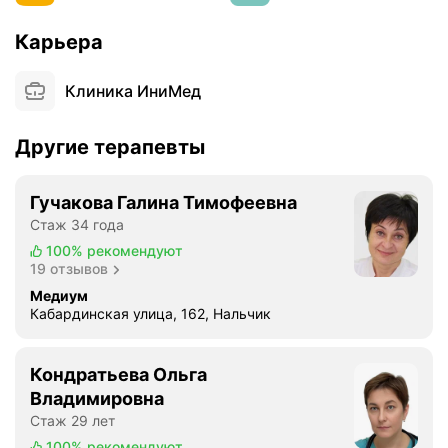
и
Карьера
л
а
с
Клиника ИниМед
ь
к
Другие терапевты
л
и
н
Гучакова Галина Тимофеевна
и
Стаж 34 года
к
100%
рекомендуют
а
19 отзывов
🤗
Медиум
П
Кабардинская улица, 162, Нальчик
е
р
с
Кондратьева Ольга
о
Владимировна
н
Стаж 29 лет
а
100%
рекомендуют