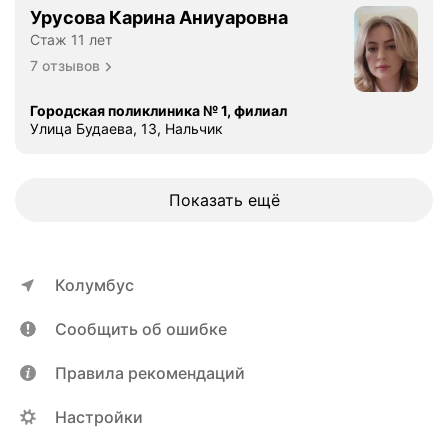
,
Урусова Карина Аниуаровна
н
Стаж 11 лет
а
7 отзывов
ч
и
Городская поликлиника № 1, филиал
н
Улица Будаева, 13, Нальчик
а
я
с
Показать ещё
р
е
г
и
Колумбус
с
т
Сообщить об ошибке
р
а
Правила рекомендаций
т
о
Настройки
р
о