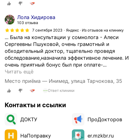
Лола Хидирова
103 отзыва
7 сентября 2023
Яндекс · Из отзывов на клинику
... Была на консультации у сомнолога - Алеси
Сергеевны Пшуковой, очень грамотный и
обходительный доктор, тщательно проведя
обследование,назначила эффективное лечение. И
очень приятный бонус был при оплате-...
О
Читать ещё
ч
Место приёма — Инимед, улица Тарчокова, 35
е
Ответ клиники
н
ь
Контакты и ссылки
п
о
н
ДОКТУ
ПроДокторов
р
а
НаПоправку
er.mzkbr.ru
в