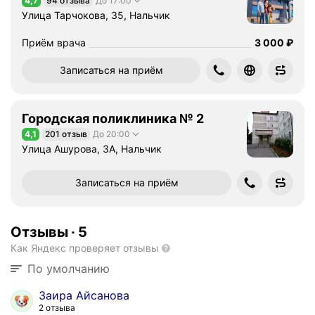
4,7
94 отзыва
До 17:00
Рейтинг 4,7 из 5
Улица Тарчокова, 35, Нальчик
Цена
3000
Приём врача
3 000
₽
Записаться на приём
Городская поликлиника № 2
4,1
201 отзыв
До 20:00
Рейтинг 4,1 из 5
Улица Ашурова, 3А, Нальчик
Записаться на приём
Отзывы
·
5
Как Яндекс проверяет отзывы
По умолчанию
Заира Айсанова
2 отзыва