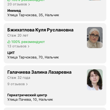
л
20 отзывов
п
Инимед
р
Улица Тарчокова, 35, Нальчик
о
с
Бжихатлова Куля Руслановна
т
Стаж 20 лет
о
з
100%
рекомендуют
13 отзывов
а
м
ЦИТ
е
Улица Тарчокова, 70, Нальчик
ч
а
Галачиева Залина Лазаревна
т
Стаж 32 года
е
9 отзывов
л
ь
н
Гериатрический центр
Улица Пачева, 10, Нальчик
ы
й