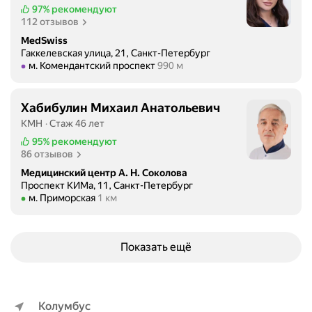
97%
рекомендуют
112 отзывов
MedSwiss
Гаккелевская улица, 21, Санкт-Петербург
Метро м. Комендантский проспект Расстояние 990 м
м. Комендантский проспект
990 м
Хабибулин Михаил Анатольевич
КМН
Стаж 46 лет
95%
рекомендуют
86 отзывов
Медицинский центр А. Н. Соколова
Проспект КИМа, 11, Санкт-Петербург
Метро м. Приморская Расстояние 1 км
м. Приморская
1 км
Показать ещё
Колумбус