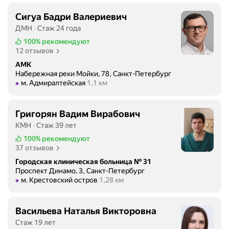
Сигуа Бадри Валериевич
ДМН
Стаж 24 года
100%
рекомендуют
12 отзывов
АМК
Набережная реки Мойки, 78, Санкт-Петербург
Метро м. Адмиралтейская Расстояние 1,1 км
м. Адмиралтейская
1,1 км
Григорян Вадим Вирабович
КМН
Стаж 39 лет
100%
рекомендуют
37 отзывов
Городская клиническая больница № 31
Проспект Динамо, 3, Санкт-Петербург
Метро м. Крестовский остров Расстояние 1,28 км
м. Крестовский остров
1,28 км
Васильева Наталья Викторовна
Стаж 19 лет