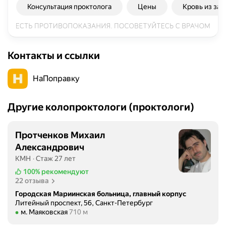
Консультация проктолога
Цены
Кровь из зад
Контакты и ссылки
НаПоправку
Другие колопроктологи (проктологи)
Протченков Михаил
Александрович
КМН
Стаж 27 лет
100%
рекомендуют
22 отзыва
Городская Мариинская больница, главный корпус
Литейный проспект, 56, Санкт-Петербург
Метро м. Маяковская Расстояние 710 м
м. Маяковская
710 м