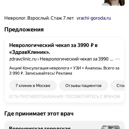
Невролог. Взрослый. Стаж 7 лет
vrachi-goroda.ru
Предложения
Неврологический чекап за 3990 ₽ в
«ЗдравКлиник».
zdravclinic.ru
›
Неврологический чекап за 3990 ₽ в «ЗдравКлиник».
Акция! Консультация невролога + УЗИ + Анализы. Всего за
3 990 ₽. Записывайтесь!
Реклама
7 клиник в Москве
Отзывы пациентов
Стоим
Где принимает этот врач
Воронежская городская