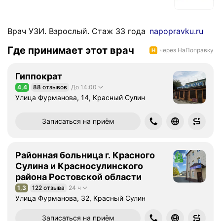
Врач УЗИ. Взрослый. Стаж 33 года
napopravku.ru
Где принимает этот врач
через НаПоправку
Гиппократ
4,4
88 отзывов
До 14:00
Рейтинг 4,4 из 5
Улица Фурманова, 14, Красный Сулин
Записаться на приём
Районная больница г. Красного
Сулина и Красносулинского
района Ростовской области
1,3
122 отзыва
24 ч
Рейтинг 1,3 из 5
Улица Фурманова, 32, Красный Сулин
Записаться на приём