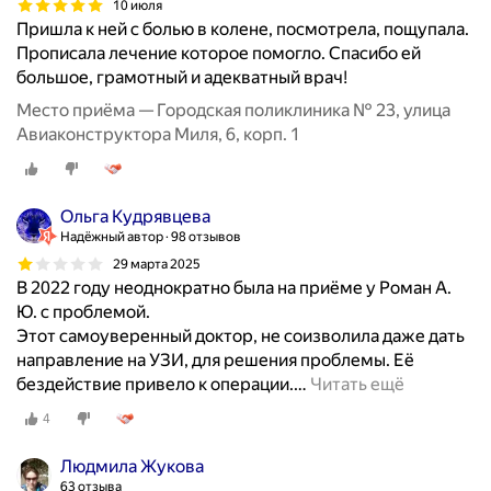
10 июля
Пришла к ней с болью в колене, посмотрела, пощупала.
Прописала лечение которое помогло. Спасибо ей
большое, грамотный и адекватный врач!
Место приёма — Городская поликлиника № 23, улица
Авиаконструктора Миля, 6, корп. 1
Ольга Кудрявцева
Надёжный автор
98 отзывов
29 марта 2025
В 2022 году неоднократно была на приёме у Роман А.
Ю. с проблемой.
Этот самоуверенный доктор, не соизволила даже дать
направление на УЗИ, для решения проблемы. Её
бездействие привело к операции.
…
Читать ещё
4
Людмила Жукова
63 отзыва