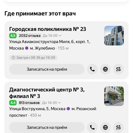
Где принимает этот врач
Городская поликлиника № 23
4,5
2032 отзыва
До 16:00
Рейтинг 4,5 из 5
Улица Авиаконструктора Миля, 6, корп. 1,
Москва
м. Жулебино
155 м
Метро м. Жулебино Расстояние 155 м
Завтра c 08:36 до 16:00
Записаться на приём
Диагностический центр № 3,
филиал № 3
4,4
813 отзывов
До 16:00
Рейтинг 4,4 из 5
Улица Вострухина, 5, Москва
м. Рязанский
Метро м. Рязанский проспект Расстояние 450 м
проспект
450 м
Записаться на приём