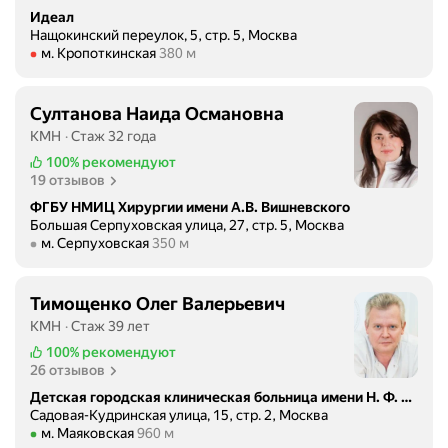
Идеал
Нащокинский переулок, 5, стр. 5, Москва
Метро м. Кропоткинская Расстояние 380 м
м. Кропоткинская
380 м
Султанова Наида Османовна
КМН
Стаж 32 года
100%
рекомендуют
19 отзывов
ФГБУ НМИЦ Хирургии имени А.В. Вишневского
Большая Серпуховская улица, 27, стр. 5, Москва
Метро м. Серпуховская Расстояние 350 м
м. Серпуховская
350 м
Тимощенко Олег Валерьевич
КМН
Стаж 39 лет
100%
рекомендуют
26 отзывов
Детская городская клиническая больница имени Н. Ф. Филатова, корпус № 2
Садовая-Кудринская улица, 15, стр. 2, Москва
Метро м. Маяковская Расстояние 960 м
м. Маяковская
960 м