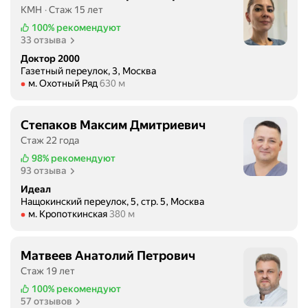
КМН
Стаж 15 лет
100%
рекомендуют
33 отзыва
Доктор 2000
Газетный переулок, 3, Москва
Метро м. Охотный Ряд Расстояние 630 м
м. Охотный Ряд
630 м
Степаков Максим Дмитриевич
Стаж 22 года
98%
рекомендуют
93 отзыва
Идеал
Нащокинский переулок, 5, стр. 5, Москва
Метро м. Кропоткинская Расстояние 380 м
м. Кропоткинская
380 м
Матвеев Анатолий Петрович
Стаж 19 лет
100%
рекомендуют
57 отзывов