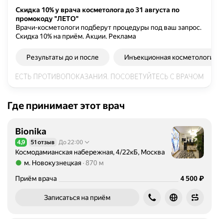
т
Скидка 10% у врача косметолога до 31 августа по
промокоду "ЛЕТО"
в
Врачи-косметологи подберут процедуры под ваш запрос.
м
Скидка 10% на приём. Акции.
Реклама
е
ж
Результаты до и после
Инъекционная косметология
д
у
н
а
Где принимает этот врач
р
о
д
Bionika
н
4,9
51 отзыв
До 22:00
Рейтинг 4,9 из 5
ы
Космодамианская набережная, 4/22кБ, Москва
й
м. Новокузнецкая
870 м
э
Метро м. Новокузнецкая Расстояние 870 м
Цена
4500
₽
Приём врача
4 500
к
с
Записаться на приём
п
е