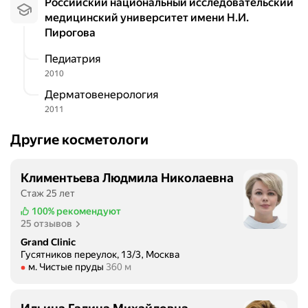
Российский национальный исследовательский
и
с
е
медицинский университет имени Н.И.
н
к
р
Пирогова
и
и
ж
к
х
Педиатрия
к
а
к
а
2010
.
о
п
Дерматовенерология
Д
н
о
2011
е
ф
в
в
е
р
Другие косметологи
о
р
е
ч
е
м
к
н
Климентьева Людмила Николаевна
е
и
ц
Стаж 25 лет
н
н
и
и
100%
рекомендуют
а
я
25 отзывов
,
р
х
н
Grand Clinic
е
и
Гусятников переулок, 13/3, Москва
о
с
к
Метро м. Чистые пруды Расстояние 360 м
м. Чистые пруды
360 м
в
е
о
с
п
н
е