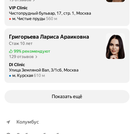
е
о
м
н
VIP Clinic
т
е
Чистопрудный бульвар, 17, стр. 1, Москва
б
в
Метро м. Чистые пруды Расстояние 560 м
д
м. Чистые пруды
560 м
ы
е
и
л
т
ц
и
Григорьева Лариса Араиковна
и
и
м
Стаж 10 лет
л
н
и
и
99%
рекомендуют
е
л
129 отзывов
н
в
ы
а
Р
Dl Clinic
е
Улица Земляной Вал, 3/1с6, Москва
в
о
)
Метро м. Курская Расстояние 610 м
м. Курская
610 м
с
с
П
е
с
л
м
и
ю
Показать ещё
о
и
с
и
и
ы
в
з
-
о
а
с
Колумбус
п
р
а
р
у
м