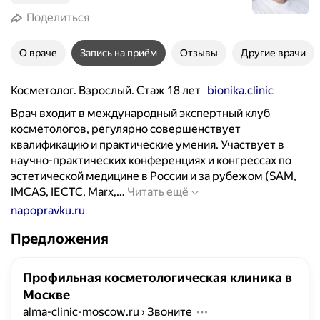
Поделиться
О враче
Запись на приём
Отзывы
Другие врачи
Косметолог. Взрослый. Стаж 18 лет
bionika.clinic
Врач входит в международный экспертный клуб
косметологов, регулярно совершенствует
квалификацию и практические умения. Участвует в
научно-практических конференциях и конгрессах по
эстетической медицине в России и за рубежом (SAM,
В
IMCAS, IECTC, Marx,…
Читать ещё
р
napopravku.ru
а
Предложения
ч
в
х
Профильная косметологическая клиника в
о
Москве
д
alma-clinic-moscow.ru
›
Звоните
и