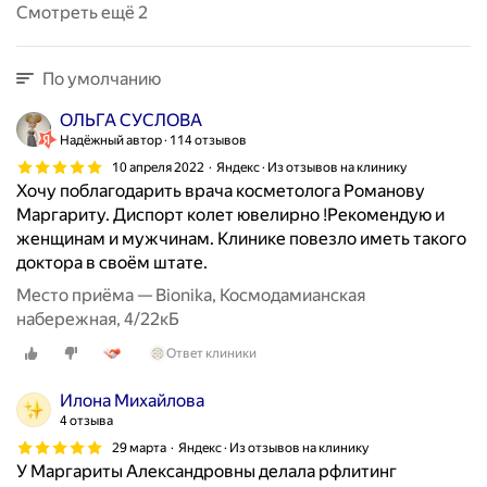
в
Смотреть ещё 2
,
р
е
По умолчанию
г
ОЛЬГА СУСЛОВА
у
Надёжный автор
114 отзывов
л
я
10 апреля 2022
Яндекс · Из отзывов на клинику
Хочу поблагодарить врача косметолога Романову
р
Маргариту. Диспорт колет ювелирно !Рекомендую и
н
женщинам и мужчинам. Клинике повезло иметь такого
о
доктора в своём штате.
с
о
Место приёма — Bionika, Космодамианская
в
набережная, 4/22кБ
е
Ответ клиники
р
ш
Илона Михайлова
е
4 отзыва
н
29 марта
Яндекс · Из отзывов на клинику
с
У Маргариты Александровны делала рфлитинг
т