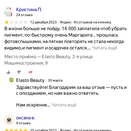
к
п
т
Кристина П.
е
и
24 отзыва
р
ч
12 декабря 2023
Яндекс · Из отзывов на клинику
в
е
В жизни больше не пойду. 14 000 заплатила чтоб убрать
ы
с
пигмент, по-быстрому очень Маргарита .. прошлась
й
к
фотовспышками, на пятнах повторять не стала некогда
р
и
видимо,и пигмент и осадочек остался.
…
Читать ещё
а
е
з
Место приёма — Elasto Beauty, 2-я улица
у
)
Машиностроения, 9
м
М
е
и
н
Elasto Beauty
30 марта
н
и
Здравствуйте! Благодарим за ваш отзыв — пусть и 
у
я
с опозданием, но нам важно ответить.

с
.
ы
Нам искренне
…
Читать ещё
У
-
ч
ч
оксана е.
а
а
4 отзыва
с
й
т
15 октября 2022
Яндекс · Из отзывов на клинику