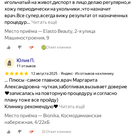
игольчатый на живот,диспорт в лицо делаю регулярно,и
в
хожу периодически на укольчики ,что назначит
у
врач.Все супер,всегда вижу результат от назначенных
е
процедур
…
Читать ещё
т
к
Место приёма — Elasto Beauty, 2-я улица
в
Машиностроения, 9
а
Ответ клиники
л
и
Юлия П.
ф
11 отзывов
и
12 августа 2025
Яндекс · Из отзывов на клинику
к
... Плюсы -самое главное,врач Маргарита
а
Александровна -чуткая,заботливая,вызывает доверие
ц
❤️записалась на повторную процедуру и согласно
и
плану тоже все пройду)
ю
Б
Клинику рекомендую❤️
Читать ещё
и
ы
Место приёма — Bionika, Космодамианская
п
л
набережная, 4/22кБ
р
а
а
Ответ клиники
в