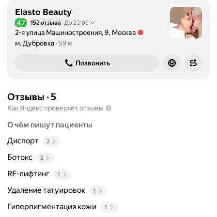
р
Elasto Beauty
т
4,7
152 отзыва
До 22:00
н
Рейтинг 4,7 из 5
2-я улица Машиностроения, 9, Москва
ы
Метро м. Дубровка Расстояние 59 м
м. Дубровка
59 м
й
к
Позвонить
л
у
б
Отзывы
·
5
к
Как Яндекс проверяет отзывы
о
с
О чём пишут пациенты
м
Диспорт
2
е
т
Ботокс
2
о
RF-лифтинг
л
1
о
Удаление татуировок
1
г
Гиперпигментация кожи
о
1