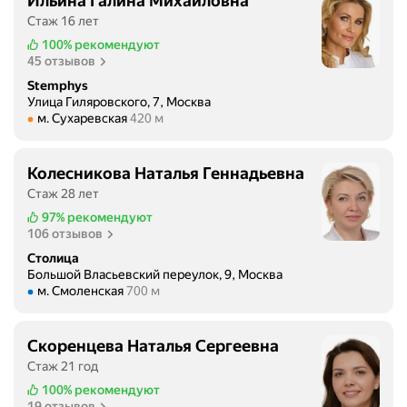
Ильина Галина Михайловна
ш
г
р
Стаж 16 лет
н
р
а
о
е
100%
рекомендуют
в
45 отзывов
ч
с
н
е
с
Stemphys
о
н
Улица Гиляровского, 7, Москва
а
д
Метро м. Сухаревская Расстояние 420 м
м. Сухаревская
420 м
ь
х
е
д
п
в
о
о
у
Колесникова Наталья Геннадьевна
б
э
ш
Стаж 28 лет
р
с
к
97%
рекомендуют
ы
т
и
106 отзывов
и
е
н
Столица
л
т
а
Большой Власьевский переулок, 9, Москва
ю
и
Метро м. Смоленская Расстояние 700 м
р
м. Смоленская
700 м
б
ч
е
е
е
с
з
с
Скоренцева Наталья Сергеевна
е
н
к
Стаж 21 год
п
ы
о
100%
рекомендуют
ш
,
й
19 отзывов