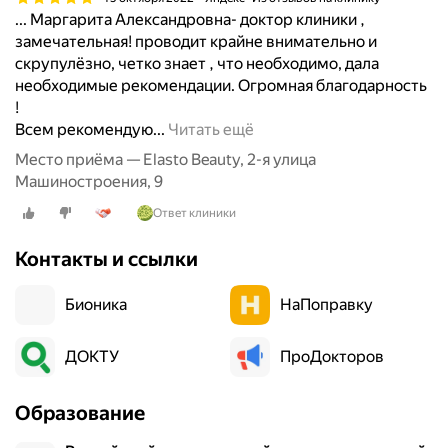
/
... Маргарита Александровна- доктор клиники ,
в
к
замечательная! проводит крайне внимательно и
у
о
скрупулёзно, четко знает , что необходимо, дала
е
ф
необходимые рекомендации. Огромная благодарность
т
е
!
в
н
З
Всем рекомендую...
Читать ещё
н
е
а
а
Место приёма — Elasto Beauty, 2-я улица
п
м
у
Машиностроения, 9
р
е
ч
е
Ответ клиники
ч
н
д
а
о
л
Контакты и ссылки
т
-
о
е
п
ж
Бионика
л
НаПоправку
р
и
ь
а
л
н
к
ДОКТУ
ПроДокторов
и
а
т
,
я
и
з
Образование
К
ч
а
л
е
д