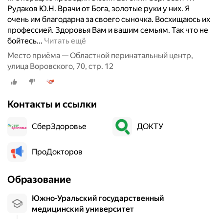
Рудаков Ю.Н. Врачи от Бога, золотые руки у них. Я
очень им благодарна за своего сыночка. Восхищаюсь их
профессией. Здоровья Вам и вашим семьям. Так что не
П
бойтесь...
Читать ещё
р
Место приёма — Областной перинатальный центр,
и
улица Воровского, 70, стр. 12
в
е
т
Контакты и ссылки
с
т
СберЗдоровье
в
ДОКТУ
у
ю
ПроДокторов
в
с
Образование
е
х
Южно-Уральский государственный
н
медицинский университет
а