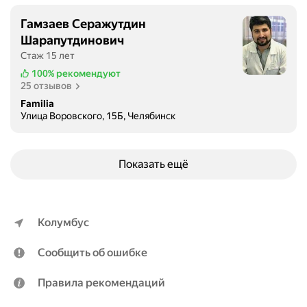
ч
Гамзаев Серажутдин
к
Шарапутдинович
а
п
Стаж 15 лет
у
100%
рекомендуют
т
25 отзывов
ё
Familia
м
Улица Воровского, 15Б, Челябинск
к
е
с
Показать ещё
а
р
е
в
Колумбус
о
с
Сообщить об ошибке
е
ч
Правила рекомендаций
е