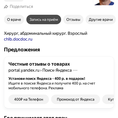
Поделиться
О враче
Запись на приём
Отзывы
Другие врачи
Хирург, абдоминальный хирург. Взрослый
chlb.docdoc.ru
Предложения
Честные отзывы о товарах
portal.yandex.ru
›
Поиск-Яндекса
Установи поиск Яндекса - 400 р. в подарок!
Ищите в поиске Яндекса и получите 400 р. на счет
мобильного телефона.
Реклама
400₽ на Телефон
Промокод от Яндекса
Купон