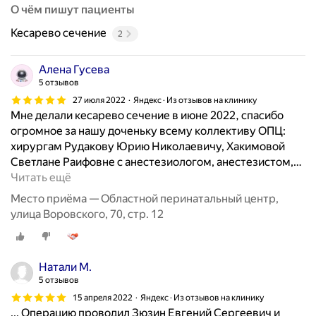
О чём пишут пациенты
Кесарево сечение
2
Алена Гусева
5 отзывов
27 июля 2022
Яндекс · Из отзывов на клинику
Мне делали кесарево сечение в июне 2022, спасибо
огромное за нашу доченьку всему коллективу ОПЦ:
хирургам Рудакову Юрию Николаевичу, Хакимовой
Светлане Раифовне с анестезиологом, анестезистом,
…
Читать ещё
Место приёма — Областной перинатальный центр,
улица Воровского, 70, стр. 12
Натали М.
5 отзывов
15 апреля 2022
Яндекс · Из отзывов на клинику
... Операцию проводил Зюзин Евгений Сергеевич и