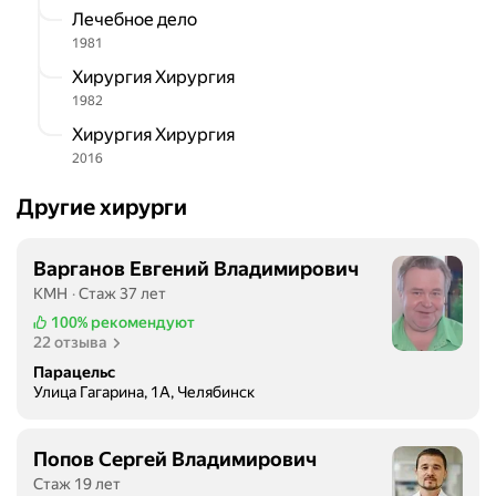
э
Лечебное дело
т
1981
о
Хирургия Хирургия
й
1982
с
т
Хирургия Хирургия
р
2016
а
Другие хирурги
н
и
ч
Варганов Евгений Владимирович
к
КМН
Стаж 37 лет
е
100%
рекомендуют
.
22 отзыва
В
Парацельс
О
Улица Гагарина, 1А, Челябинск
П
Ц
я
Попов Сергей Владимирович
р
Стаж 19 лет