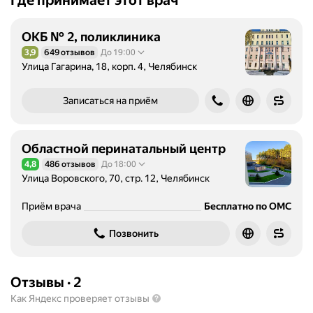
Где принимает этот врач
ОКБ № 2, поликлиника
3,9
649 отзывов
До 19:00
Рейтинг 3,9 из 5
Улица Гагарина, 18, корп. 4, Челябинск
Записаться на приём
Областной перинатальный центр
4,8
486 отзывов
До 18:00
Рейтинг 4,8 из 5
Улица Воровского, 70, стр. 12, Челябинск
Приём врача
Бесплатно по ОМС
Позвонить
Отзывы
·
2
Как Яндекс проверяет отзывы