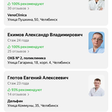
о
100%
рекомендуют
д
30 отзывов
и
VenoClinica
л
Улица Пушкина, 50, Челябинск
а
в
а
Екимов Александр Владимирович
п
Стаж 24 года
р
100%
рекомендуют
е
25 отзывов
л
ОКБ № 2, поликлиника
е
Улица Гагарина, 18, корп. 4, Челябинск
2
0
2
Глотов Евгений Алексеевич
2
Стаж 23 года
г
93%
рекомендуют
с
14 отзывов
ы
Дельфин
н
Улица Коммуны, 35, Челябинск
о