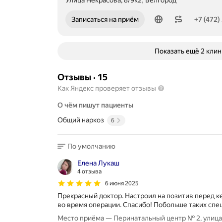
Улица Некрасова, 8/9к2, Белгород
Номер телефона: +74722732092
Записаться на приём
+7 (472)
Показать ещё 2 кли
Отзывы
·
15
Как Яндекс проверяет отзывы
О чём пишут пациенты
Общий наркоз
6
По умолчанию
Елена Лукаш
4 отзыва
6 июня 2025
Прекрасный доктор. Настроил на позитив перед 
во время операции. Спасибо! Побольше таких спе
Место приёма — Перинатальный центр № 2, улица 