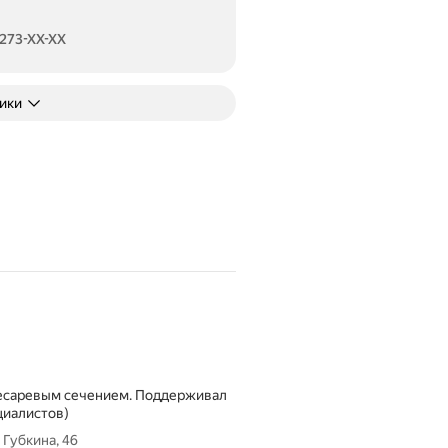
 273-XX-XX
ники
кесаревым сечением. Поддерживал
циалистов)
Губкина, 46