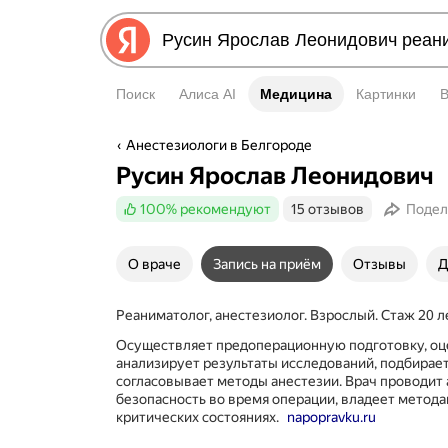
Поиск
Алиса AI
Медицина
Медицина
Картинки
Анестезиологи в Белгороде
Русин Ярослав Леонидович
100%
рекомендуют
15 отзывов
Подел
О враче
Запись на приём
Отзывы
Д
Реаниматолог, анестезиолог. Взрослый. Стаж 20 л
Осуществляет предоперационную подготовку, оце
анализирует результаты исследований, подбирает
согласовывает методы анестезии. Врач проводит
безопасность во время операции, владеет метод
критических состояниях.
napopravku.ru