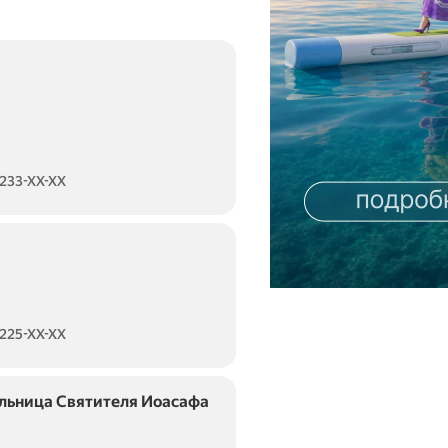
 233-XX-XX
 225-XX-XX
ольница Святителя Иоасафа