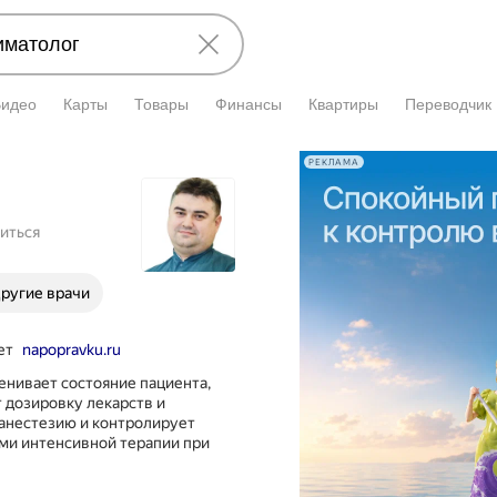
Видео
Карты
Товары
Финансы
Квартиры
Переводчик
РЕКЛАМА
иться
ругие врачи
ет
napopravku.ru
нивает состояние пациента,
 дозировку лекарств и
 анестезию и контролирует
ами интенсивной терапии при