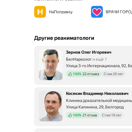
НаПоправку
ВРАЧИ ГОР
Другие реаниматологи
Зернов Олег Игоревич
БелНарколог
и ещё 1
Улица 3-го Интернационала, 92, Б
Положительных отзывов
100%
22 отзыва
Стаж 20 лет
Косякин Владимир Николаевич
Клиника доказательной медицины
Улица Калинина, 29, Белгород
Положительных отзывов
100%
21 отзыв
Стаж 19 лет