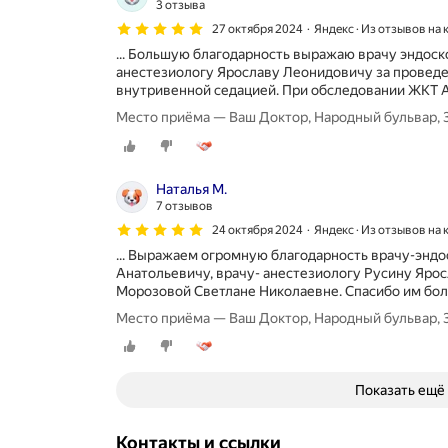
3 отзыва
27 октября 2024
Яндекс · Из отзывов на
... Большую благодарность выражаю врачу эндос
анестезиологу Ярославу Леонидовичу за провед
внутривенной седацией. При обследовании ЖКТ А
Место приёма — Ваш Доктор, Народный бульвар, 
Наталья М.
7 отзывов
24 октября 2024
Яндекс · Из отзывов на
... Выражаем огромную благодарность врачу-энд
Анатольевичу, врачу- анестезиологу Русину Яро
Морозовой Светлане Николаевне. Спасибо им боль
Место приёма — Ваш Доктор, Народный бульвар, 
Показать ещё
Контакты и ссылки