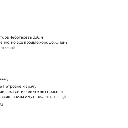
тора Чеботарёва В.А. и
нечно, но всё прошло хорошо. Очень
тать ещё
инику
не Петровне и врачу
медсестре, извените не спросила
С
ссионализм и чуткое...
Читать ещё
е
32
г
о
д
н
я