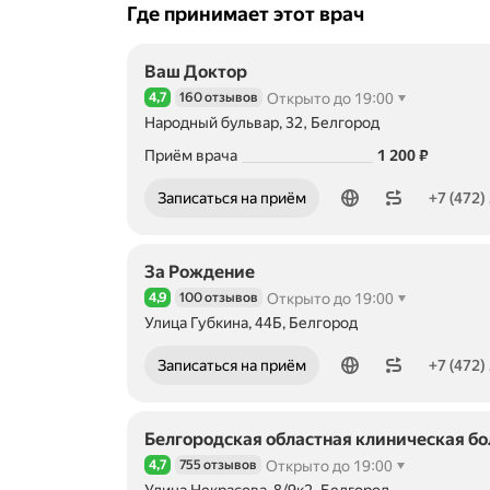
Где принимает этот врач
Ваш Доктор
4,7
160 отзывов
Открыто до 19:00
Рейтинг 4,7 из 5
Народный бульвар, 32, Белгород
Цена
1200
Приём врача
1 200
₽
Номер телефона: +74722338506
Записаться на приём
+7 (472)
За Рождение
4,9
100 отзывов
Открыто до 19:00
Рейтинг 4,9 из 5
Улица Губкина, 44Б, Белгород
Номер телефона: +74722257375
Записаться на приём
+7 (472)
Белгородская областная клиническая б
4,7
755 отзывов
Открыто до 19:00
Рейтинг 4,7 из 5