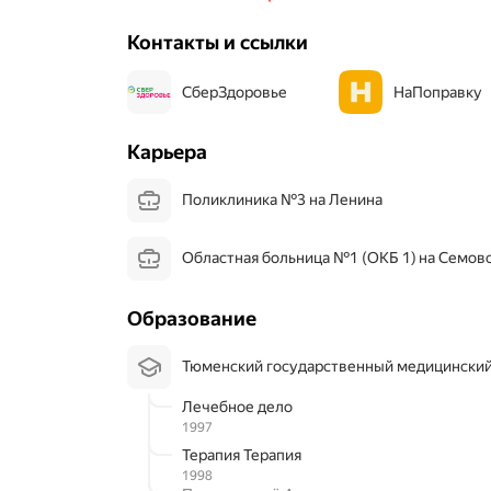
г
и
Контакты и ссылки
м
в
р
СберЗдоровье
НаПоправку
а
ч
а
Карьера
м
,
Поликлиника №3 на Ленина
Н
О
!
Областная больница №1 (ОКБ 1) на Семов
С
а
м
Образование
ы
е
л
Тюменский государственный медицински
у
ч
Лечебное дело
ш
1997
и
Терапия Терапия
е
1998
в