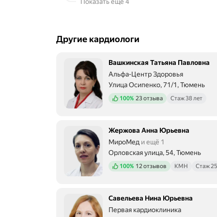
Показать ещё 4
п
о
л
и
Другие кардиологи
к
л
и
Вашкинская Татьяна Павловна
н
Альфа-Центр Здоровья
и
к
Улица Осипенко, 71/1, Тюмень
е
Положительных отзывов
100%
23 отзыва
Стаж 38 лет
№
3
н
а
Жержова Анна Юрьевна
С
МироМед
и ещё 1
а
Орловская улица, 54, Тюмень
д
о
Положительных отзывов
100%
12 отзывов
КМН
Стаж 25
в
о
й
:
Савельева Нина Юрьевна
т
Первая кардиоклиника
е