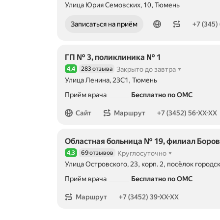
Улица Юрия Семовских, 10, Тюмень
Номер телефона: +73456220514
Записаться на приём
+7 (345)
ГП № 3, поликлиника № 1
4,4
283 отзыва
Закрыто до завтра
Рейтинг 4,4 из 5
Улица Ленина, 23С1, Тюмень
Приём врача
Бесплатно по ОМС
Номер телефона: +73452561303
Сайт
Маршрут
+7 (3452) 56-XX-XX
Областная больница № 19, филиал Боров
4,3
69 отзывов
Круглосуточно
Рейтинг 4,3 из 5
Улица Островского, 23, корп. 2, посёлок городс
Приём врача
Бесплатно по ОМС
Номер телефона: +73452393333
Маршрут
+7 (3452) 39-XX-XX