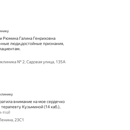
линику
 и Рюмина Галина Генриховна
чные люди,достойные признания,
пациентам.
клиника № 2, Садовая улица, 135А
 клинику
 обратила внимание на мое сердечко
е терапевту Кузьминой (14 каб.),
Н
ь ещё
е
Ленина, 23С1
з
н