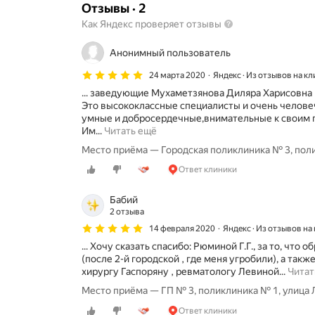
Отзывы
·
2
Как Яндекс проверяет отзывы
Анонимный пользователь
24 марта 2020
Яндекс · Из отзывов на к
... заведующие Мухаметзянова Диляра Харисовна
Это высококлассные специалисты и очень челове
умные и добросердечные,внимательные к своим 
О
Им...
Читать ещё
б
Место приёма — Городская поликлиника № 3, поли
р
а
Ответ клиники
щ
а
Бабий
л
2 отзыва
и
14 февраля 2020
Яндекс · Из отзывов на
с
ь
... Хочу сказать спасибо: Рюминой Г.Г., за то, что
к
(после 2-й городской , где меня угробили), а такж
о
хирургу Гаспоряну , ревматологу Левиной...
Читат
м
Место приёма — ГП № 3, поликлиника № 1, улица 
н
о
Ответ клиники