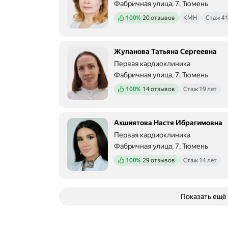
Фабричная улица, 7, Тюмень
р
а
Положительных отзывов
100%
20 отзывов
КМН
Стаж 41
п
е
в
Жупанова Татьяна Сергеевна
т
ы
Первая кардиоклиника
А
Фабричная улица, 7, Тюмень
х
м
Положительных отзывов
100%
14 отзывов
Стаж 19 лет
е
д
о
Ахшиятова Настя Ибрагимовна
в
а
Первая кардиоклиника
А
Фабричная улица, 7, Тюмень
р
Положительных отзывов
100%
29 отзывов
Стаж 14 лет
з
у
И
л
Показать ещё
г
а
м
о