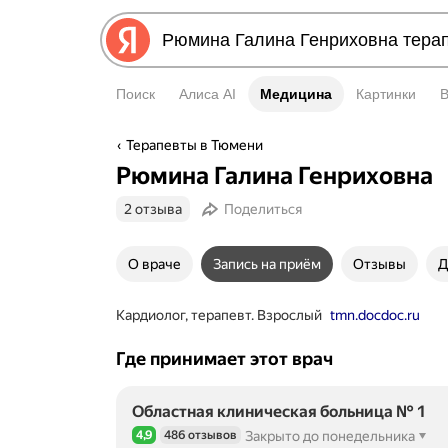
Поиск
Алиса AI
Медицина
Медицина
Картинки
Терапевты в Тюмени
Рюмина Галина Генриховна
2 отзыва
Поделиться
О враче
Запись на приём
Отзывы
Д
Кардиолог, терапевт. Взрослый
tmn.docdoc.ru
Где принимает этот врач
Областная клиническая больница № 1
4,9
486 отзывов
Закрыто до понедельника
Рейтинг 4,9 из 5