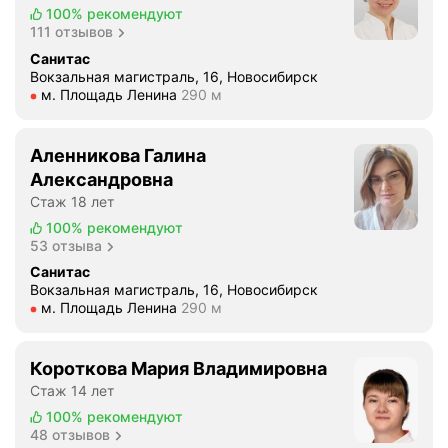
100%
рекомендуют
111 отзывов
Санитас
Вокзальная магистраль, 16, Новосибирск
Метро м. Площадь Ленина Расстояние 290 м
м. Площадь Ленина
290 м
Аленникова Галина
Александровна
Стаж 18 лет
100%
рекомендуют
53 отзыва
Санитас
Вокзальная магистраль, 16, Новосибирск
Метро м. Площадь Ленина Расстояние 290 м
м. Площадь Ленина
290 м
Короткова Мария Владимировна
Стаж 14 лет
100%
рекомендуют
48 отзывов