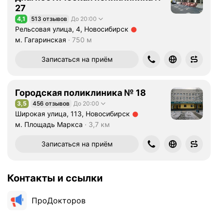
27
4,1
513 отзывов
До 20:00
Рейтинг 4,1 из 5
Рельсовая улица, 4, Новосибирск
Метро м. Гагаринская Расстояние 750 м
м. Гагаринская
750 м
Записаться на приём
Городская поликлиника № 18
3,5
456 отзывов
До 20:00
Рейтинг 3,5 из 5
Широкая улица, 113, Новосибирск
Метро м. Площадь Маркса Расстояние 3,7 км
м. Площадь Маркса
3,7 км
Записаться на приём
Контакты и ссылки
ПроДокторов