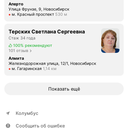
Аперто
Улица Фрунзе, 9, Новосибирск
Метро м. Красный проспект Расстояние 530 м
м. Красный проспект
530 м
Терских Светлана Сергеевна
Стаж 34 года
100%
рекомендуют
101 отзыв
Алмита
Железнодорожная улица, 12/1, Новосибирск
Метро м. Гагаринская Расстояние 1,14 км
м. Гагаринская
1,14 км
Показать ещё
Колумбус
Сообщить об ошибке