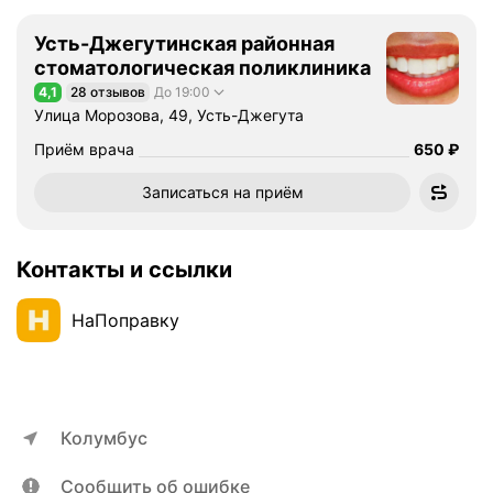
Усть-Джегутинская районная
стоматологическая поликлиника
4,1
28 отзывов
До 19:00
Рейтинг 4,1 из 5
Улица Морозова, 49, Усть-Джегута
Цена
Приём врача
650
₽
Записаться на приём
Контакты и ссылки
НаПоправку
Колумбус
Сообщить об ошибке