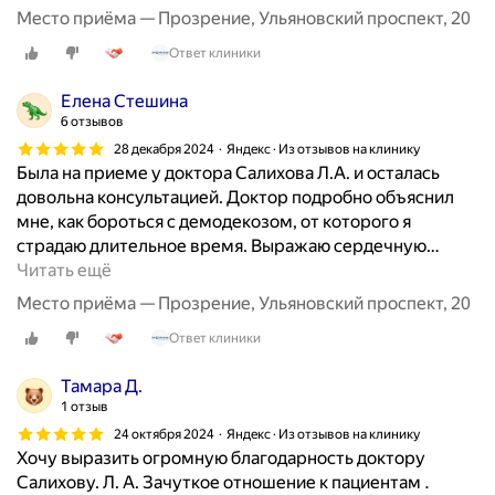
о
Место приёма — Прозрение, Ульяновский проспект, 20
с
Ответ клиники
у
д
Елена Стешина
а
6 отзывов
р
28 декабря 2024
Яндекс · Из отзывов на клинику
с
Была на приеме у доктора Салихова Л.А. и осталась
т
довольна консультацией. Доктор подробно объяснил
в
мне, как бороться с демодекозом, от которого я
е
страдаю длительное время. Выражаю сердечную
…
н
Читать ещё
н
о
Место приёма — Прозрение, Ульяновский проспект, 20
г
Ответ клиники
о
у
Тамара Д.
н
1 отзыв
и
24 октября 2024
Яндекс · Из отзывов на клинику
в
Хочу выразить огромную благодарность доктору
е
Салихову. Л. А. Зачуткое отношение к пациентам .
р