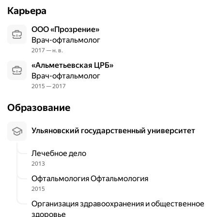
е
м
Карьера
ч
о
е
т
ООО «Прозрение»
б
р
Врач-офтальмолог
н
а
2017 — н. в.
о
г
«Альметьевская ЦРБ»
е
л
Врач-офтальмолог
д
а
2015 — 2017
е
з
л
н
Образование
о
о
.
г
С
Ульяновский государственный университет
о
2
д
0
Лечебное дело
н
1
а
2013
3
!
Офтальмология Офтальмология
п
В
2015
о
р
Организация здравоохранения и общественное
2
е
здоровье
0