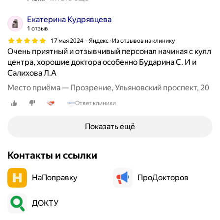
р
д
о
Екатерина Кудрявцева
а
в
1 отзыв
н
а
н
17 мая 2024
Яндекс · Из отзывов на клинику
п
Очень приятный и отзывчивый персонал начиная с кулл
о
о
центра, хорошие доктора особенно Бударина С. И и
е
с
Салихова Л.А
з
п
а
Место приёма — Прозрение, Ульяновский проспект, 20
е
в
ц
Ответ клиники
е
и
д
а
Показать ещё
е
л
н
ь
и
Контакты и ссылки
н
е
о
д
НаПоправку
ПроДокторов
с
л
т
я
и
ДОКТУ
о
л
с