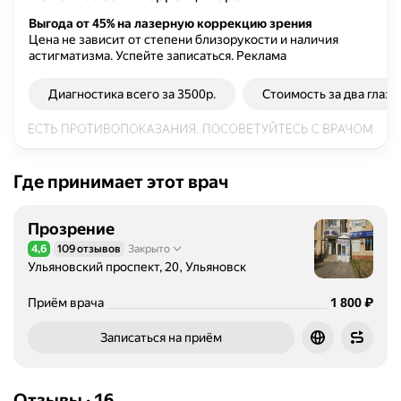
у
о
Выгода от 45% на лазерную коррекцию зрения
Цена не зависит от степени близорукости и наличия
к
астигматизма. Успейте записаться.
Реклама
о
н
Диагностика всего за 3500р.
Стоимость за два глаза
ч
и
л
м
е
Где принимает этот врач
д
и
Прозрение
ц
4,6
109 отзывов
Закрыто
Рейтинг 4,6 из 5
и
Ульяновский проспект, 20, Ульяновск
н
с
Цена
1800
₽
Приём врача
1 800
к
и
Записаться на приём
й
ф
а
Отзывы
·
16