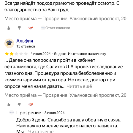
Всегда найдёт подход грамотно проведёт осмотр. С
с
благодарностью за Ваш труд...
и
Место приёма — Прозрение, Ульяновский проспект, 20
т
е
Ответ клиники
т
а
Альфия
и
15 отзывов
м
4 июля 2024
Яндекс · Из отзывов на клинику
.
... Далее она попросила пройти в кабинет
Т
офтальмолога, где Салихов Л.А провел исследование
.
глазного дна! Процедура прошла безболезненно и
З
комментариями от доктора. Но после, доктор при
.
П
опросе меня начал давать...
Читать ещё
Б
о
Место приёма — Прозрение, Ульяновский проспект, 20
и
с
к
е
т
щ
Прозрение
8 июля 2024
и
а
Добрый день. Спасибо за вашу обратную связь.

м
л
Нам важно мнение каждого нашего пациента. 
и
Мы
…
Читать ещё
а