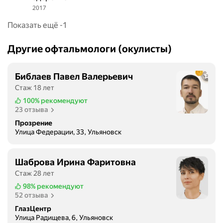
г
2017
1
и
5
с
Показать ещё -1
п
т
р
р
Другие офтальмологи (окулисты)
о
а
х
т
о
Библаев Павел Валерьевич
у
д
Стаж 18 лет
р
и
е
100%
рекомендуют
л
23 отзыва
о
о
ф
Прозрение
р
о
Улица Федерации, 33, Ульяновск
д
р
и
м
Шаброва Ирина Фаритовна
н
и
а
Стаж 28 лет
л
т
98%
рекомендуют
и
у
52 отзыва
,
р
п
ГлазЦентр
у
Улица Радищева, 6, Ульяновск
р