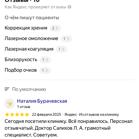
к
Как Яндекс проверяет отзывы
у
О чём пишут пациенты
л
ь
Коррекция зрения
2
т
Лазерное омоложение
е
1
т
Лазерная коагуляция
1
У
л
Близорукость
1
ь
Подбор очков
1
я
н
о
По умолчанию
в
с
Наталия Бурачевская
к
1 отзыв
о
22 февраля 2025
Яндекс · Из отзывов на клинику
г
Сегодня посетили клинику. Всё понравилось. Персонал
о
отзывчатый. Доктор Салихов Л. А. грамотный
г
специалист. Советуем.