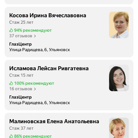
п
о
о
ш
Косова Ирина Вячеславовна
о
л
Стаж 25 лет
ф
а
т
94%
рекомендуют
в
37 отзывов
а
к
л
ГлазЦентр
о
Улица Радищева, 6, Ульяновск
ь
м
м
н
о
а
Исламова Лейсан Ривгатевна
л
т
Стаж 15 лет
о
у
100%
рекомендуют
г
о
16 отзывов
и
ж
ГлазЦентр
и
и
Улица Радищева, 6, Ульяновск
н
д
а
а
б
н
Малиновская Елена Анатольевна
а
и
Стаж 37 лет
з
я
86%
рекомендуют