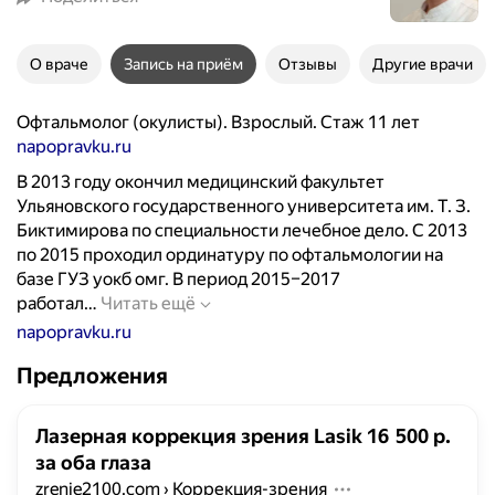
О враче
Запись на приём
Отзывы
Другие врачи
Офтальмолог (окулисты). Взрослый. Стаж 11 лет
napopravku.ru
В 2013 году окончил медицинский факультет
Ульяновского государственного университета им. Т. З.
Биктимирова по специальности лечебное дело. С 2013
по 2015 проходил ординатуру по офтальмологии на
базе ГУЗ уокб омг. В период 2015–2017
В
работал…
Читать ещё
2
napopravku.ru
0
Предложения
1
3
г
Лазерная коррекция зрения Lasik 16 500 р.
о
за оба глаза
д
zrenie2100.com
›
Коррекция-зрения