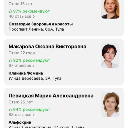
Стаж 15 лет
н
а
97%
рекомендуют
40 отзывов
Д
е
Созвездие Здоровья и красоты
м
Проспект Ленина, 66А, Тула
ь
я
Макарова Оксана Викторовна
н
Стаж 22 года
о
92%
рекомендуют
в
67 отзывов
а
,
Клиника Фомина
Улица Вересаева, 3А, Тула
2
2
.
Левицкая Мария Александровна
О
Стаж 26 лет
с
94%
рекомендуют
т
88 отзывов
а
Альфскрин
л
Улица Демонстрации, 27, корп. 1, Тула