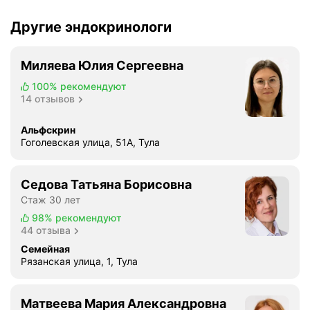
й
с
Другие эндокринологи
т
а
ц
Миляева Юлия Сергеевна
и
100%
рекомендуют
о
14 отзывов
н
а
Альфскрин
р
Гоголевская улица, 51А, Тула
п
о
л
Седова Татьяна Борисовна
и
Стаж 30 лет
к
98%
рекомендуют
л
44 отзыва
и
Семейная
н
Рязанская улица, 1, Тула
и
к
Матвеева Мария Александровна
и