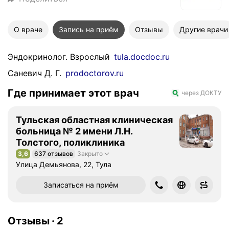
О враче
Запись на приём
Отзывы
Другие врачи
Эндокринолог. Взрослый
tula.docdoc.ru
Саневич Д. Г.
prodoctorov.ru
Где принимает этот врач
через ДОКТУ
Тульская областная клиническая
больница № 2 имени Л.Н.
Толстого, поликлиника
3,6
637 отзывов
Закрыто
Рейтинг 3,6 из 5
Улица Демьянова, 22, Тула
Записаться на приём
Отзывы
·
2