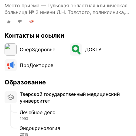
2
Место приёма — Тульская областная клиническая
8
больница № 2 имени Л.Н. Толстого, поликлиника,
и
улица Демьянова, 22
ю
н
Контакты и ссылки
я
п
о
СберЗдоровье
ДОКТУ
с
е
ПроДокторов
щ
а
Образование
л
а
Тверской государственный медицинский
д
университет
н
е
Лечебное дело
в
1993
н
Эндокринология
о
2018