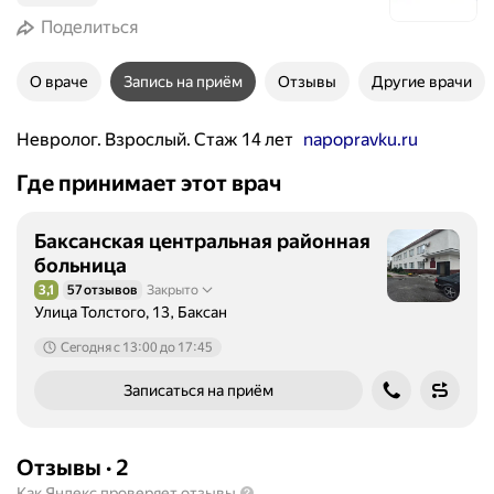
Поделиться
О враче
Запись на приём
Отзывы
Другие врачи
Невролог. Взрослый. Стаж 14 лет
napopravku.ru
Где принимает этот врач
Баксанская центральная районная
больница
3,1
57 отзывов
Закрыто
Рейтинг 3,1 из 5
Улица Толстого, 13, Баксан
Сегодня c 13:00 до 17:45
Записаться на приём
Отзывы
·
2
Как Яндекс проверяет отзывы